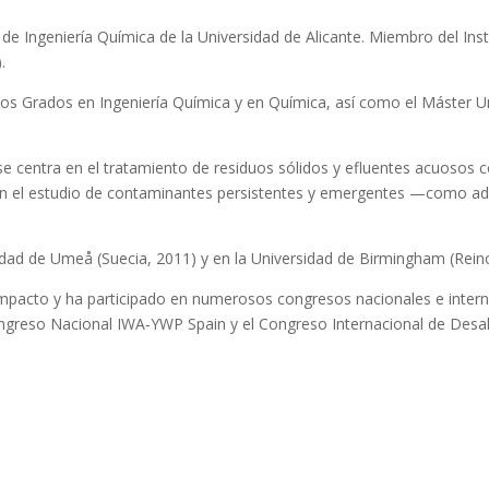
e Ingeniería Química de la Universidad de Alicante. Miembro del Insti
.
 los Grados en Ingeniería Química y en Química, así como el Máster Un
se centra en el tratamiento de residuos sólidos y efluentes acuosos c
ta en el estudio de contaminantes persistentes y emergentes —como ad
rsidad de Umeå (Suecia, 2011) y en la Universidad de Birmingham (Rei
o impacto y ha participado en numerosos congresos nacionales e inter
greso Nacional IWA‑YWP Spain y el Congreso Internacional de Desalac