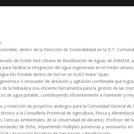
o.
stenible, dentro de la Dirección de Sostenibilidad en la D.T. Comunid
o ordenado de Doble Red Urbana de Reutilización de Aguas de AMAEM,
para facilitar la integración del agua regenerada en el medio urbano, 
Agua No Potable dentro de GeCon en SUEZ Water Spain.
rgonómico e innovador de aireación y agitación combinada que logra
de la hidráulica una eficiente herramienta para la gestión de las 
tos de agua potable, contribuyendo eficientemente a mantener y mejo
icas y redacción de proyectos análogos para la Comunidad General de
nico a la Consellería Provincial de Agricultura, Pesca y Alimentació
as Ciencias Ambientales, de la Universidad de Alicante). Profesor del 
ernández de Elche, impartiendo múltiples ponencias y seminarios en di
AEDyR ( Asociación Española de Desalación y Reutilización).