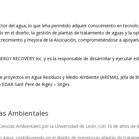
tor del agua, lo que leha permitido adquirir conocimiento en tecnolog
ado en el diseño, la gestión de plantas de tratamiento de aguas y la op
al crecimiento y mejora de la Asociación, comprometiéndose a apoyarl
RGY RECOVERY Inc. y es la responsable de desarrollar y ejecutar est
 de proyectos en Agua Residuos y Medio Ambiente (AREMA), Jefa de lín
a EDAR Sant Pere de Riges – Sitges
ias Ambientales
 Ciencias Ambientales por la Universidad de León, con 16 de años de 
Agua, contribuyendo en el diseño de numerosas plantas de tratamien