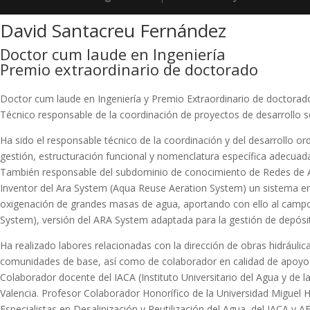
David Santacreu Fernández
Doctor cum laude en Ingeniería
Premio extraordinario de doctorado
Doctor cum laude en Ingeniería y Premio Extraordinario de doctorad
Técnico responsable de la coordinación de proyectos de desarrollo so
Ha sido el responsable técnico de la coordinación y del desarroll
gestión, estructuración funcional y nomenclatura específica adecuada 
También responsable del subdominio de conocimiento de Redes de 
Inventor del Ara System (Aqua Reuse Aeration System) un sistema e
oxigenación de grandes masas de agua, aportando con ello al campo 
System), versión del ARA System adaptada para la gestión de depósi
Ha realizado labores relacionadas con la dirección de obras hidrául
comunidades de base, así como de colaborador en calidad de apoyo téc
Colaborador docente del IACA (Instituto Universitario del Agua y de l
Valencia. Profesor Colaborador Honorífico de la Universidad Miguel H
Especialistas en Desalinización y Reutilización del Agua, del IACA y 