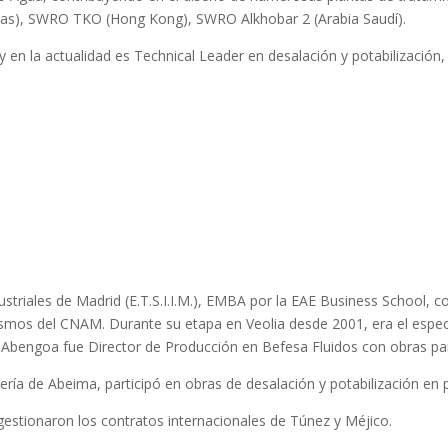
nas), SWRO TKO (Hong Kong), SWRO Alkhobar 2 (Arabia Saudí).
 en la actualidad es Technical Leader en desalación y potabilización,
dustriales de Madrid (E.T.S.I.I.M.), EMBA por la EAE Business School, 
smos del CNAM. Durante su etapa en Veolia desde 2001, era el especi
o Abengoa fue Director de Producción en Befesa Fluidos con obras pa
́a de Abeima, participó en obras de desalación y potabilización en
tionaron los contratos internacionales de Túnez y Méjico.