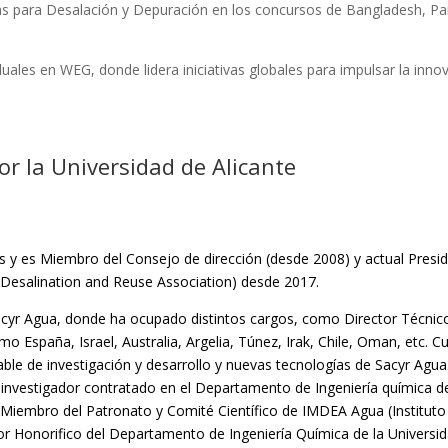
tas para Desalación y Depuración en los concursos de Bangladesh, 
les en WEG, donde lidera iniciativas globales para impulsar la innova
or la Universidad de Alicante
s y es Miembro del Consejo de dirección (desde 2008) y actual Pres
l Desalination and Reuse Association) desde 2017.
Sacyr Agua, donde ha ocupado distintos cargos, como Director Técnico
España, Israel, Australia, Argelia, Túnez, Irak, Chile, Oman, etc. C
able de investigación y desarrollo y nuevas tecnologías de Sacyr Agua
 investigador contratado en el Departamento de Ingeniería química d
 Miembro del Patronato y Comité Científico de IMDEA Agua (Institut
 Honorifico del Departamento de Ingeniería Química de la Universida