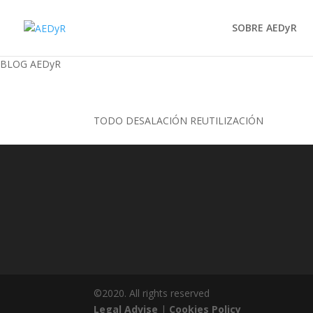
SOBRE AEDyR
BLOG AEDyR
TODO
DESALACIÓN
REUTILIZACIÓN
©2020. All rights reserved
Legal Advise
|
Cookies Policy