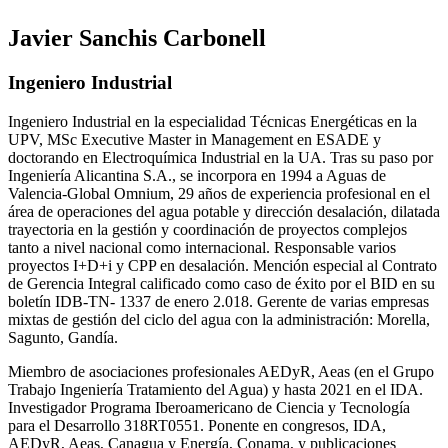
Javier Sanchis Carbonell
Ingeniero Industrial
Ingeniero Industrial en la especialidad Técnicas Energéticas en la
UPV, MSc Executive Master in Management en ESADE y
doctorando en Electroquímica Industrial en la UA. Tras su paso por
Ingeniería Alicantina S.A., se incorpora en 1994 a Aguas de
Valencia-Global Omnium, 29 años de experiencia profesional en el
área de operaciones del agua potable y dirección desalación, dilatada
trayectoria en la gestión y coordinación de proyectos complejos
tanto a nivel nacional como internacional. Responsable varios
proyectos I+D+i y CPP en desalación. Mención especial al Contrato
de Gerencia Integral calificado como caso de éxito por el BID en su
boletín IDB-TN- 1337 de enero 2.018. Gerente de varias empresas
mixtas de gestión del ciclo del agua con la administración: Morella,
Sagunto, Gandía.
Miembro de asociaciones profesionales AEDyR, Aeas (en el Grupo
Trabajo Ingeniería Tratamiento del Agua) y hasta 2021 en el IDA.
Investigador Programa Iberoamericano de Ciencia y Tecnología
para el Desarrollo 318RT0551. Ponente en congresos, IDA,
AEDyR, Aeas, Canagua y Energía, Conama, y publicaciones