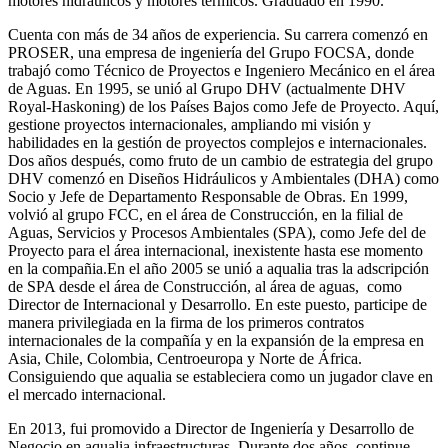
motores hidráulicos y motores térmicos. Graduado en 1990.
Cuenta con más de 34 años de experiencia. Su carrera comenzó en
PROSER, una empresa de ingeniería del Grupo FOCSA, donde
trabajó como Técnico de Proyectos e Ingeniero Mecánico en el área
de Aguas. En 1995, se unió al Grupo DHV (actualmente DHV
Royal-Haskoning) de los Países Bajos como Jefe de Proyecto. Aquí,
gestione proyectos internacionales, ampliando mi visión y
habilidades en la gestión de proyectos complejos e internacionales.
Dos años después, como fruto de un cambio de estrategia del grupo
DHV comenzó en Diseños Hidráulicos y Ambientales (DHA) como
Socio y Jefe de Departamento Responsable de Obras. En 1999,
volvió al grupo FCC, en el área de Construcción, en la filial de
Aguas, Servicios y Procesos Ambientales (SPA), como Jefe del de
Proyecto para el área internacional, inexistente hasta ese momento
en la compañia.En el año 2005 se unió a aqualia tras la adscripción
de SPA desde el área de Construcción, al área de aguas, como
Director de Internacional y Desarrollo. En este puesto, participe de
manera privilegiada en la firma de los primeros contratos
internacionales de la compañía y en la expansión de la empresa en
Asia, Chile, Colombia, Centroeuropa y Norte de África.
Consiguiendo que aqualia se estableciera como un jugador clave en
el mercado internacional.
En 2013, fui promovido a Director de Ingeniería y Desarrollo de
Negocio en aqualia infraestructuras. Durante dos años, continue