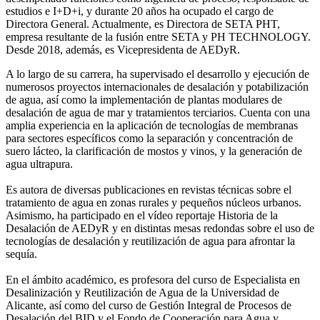
estudios e I+D+i, y durante 20 años ha ocupado el cargo de
Directora General. Actualmente, es Directora de SETA PHT,
empresa resultante de la fusión entre SETA y PH TECHNOLOGY.
Desde 2018, además, es Vicepresidenta de AEDyR.
A lo largo de su carrera, ha supervisado el desarrollo y ejecución de
numerosos
proyectos internacionales de desalación y potabilización
de agua, así como la
implementación de plantas modulares de
desalación de agua de mar y tratamientos
terciarios. Cuenta con una
amplia experiencia en la aplicación de tecnologías de
membranas
para sectores específicos como la separación y concentración de
suero
lácteo, la clarificación de mostos y vinos, y la generación de
agua ultrapura.
Es autora de diversas publicaciones en revistas técnicas sobre el
tratamiento de agua
en zonas rurales y pequeños núcleos urbanos.
Asimismo, ha participado en el vídeo
reportaje Historia de la
Desalación de AEDyR y en distintas mesas redondas sobre el
uso de
tecnologías de desalación y reutilización de agua para afrontar la
sequía.
En el ámbito académico, es profesora del curso de Especialista en
Desalinización y
Reutilización de Agua de la Universidad de
Alicante, así como del curso de Gestión
Integral de Procesos de
Desalación del BID y el Fondo de Cooperación para Agua y