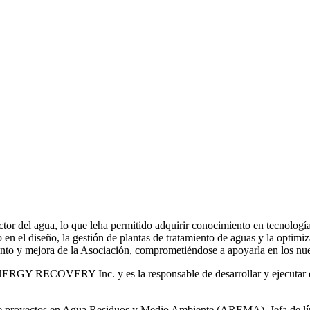
or del agua, lo que leha permitido adquirir conocimiento en tecnologías
o en el diseño, la gestión de plantas de tratamiento de aguas y la optimiz
iento y mejora de la Asociación, comprometiéndose a apoyarla en los nue
RGY RECOVERY Inc. y es la responsable de desarrollar y ejecutar est
 de proyectos en Agua Residuos y Medio Ambiente (AREMA), Jefa de lín