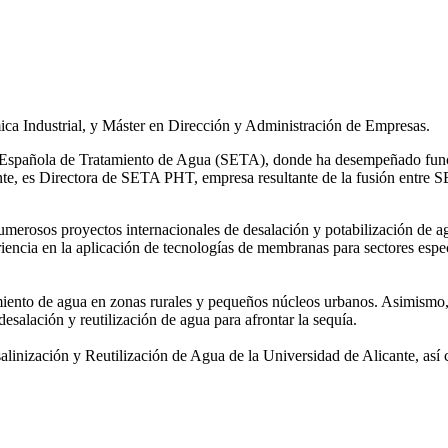
ca Industrial, y Máster en Dirección y Administración de Empresas.
ad Española de Tratamiento de Agua (SETA), donde ha desempeñado func
mente, es Directora de SETA PHT, empresa resultante de la fusión e
 numerosos
proyectos internacionales de desalación y potabilización de a
iencia en la aplicación de tecnologías de
membranas para sectores espec
amiento de agua
en zonas rurales y pequeños núcleos urbanos. Asimismo,
desalación y reutilización de agua para afrontar la sequía.
salinización y
Reutilización de Agua de la Universidad de Alicante, así