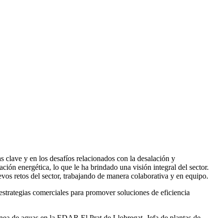
 clave y en los desafíos relacionados con la desalación y
ación energética, lo que le ha brindado una visión integral del sector.
vos retos del sector, trabajando de manera colaborativa y en equipo.
rategias comerciales para promover soluciones de eficiencia
ea de aguas en la EDAR El Prat de Llobregat, Jefa de plantas de