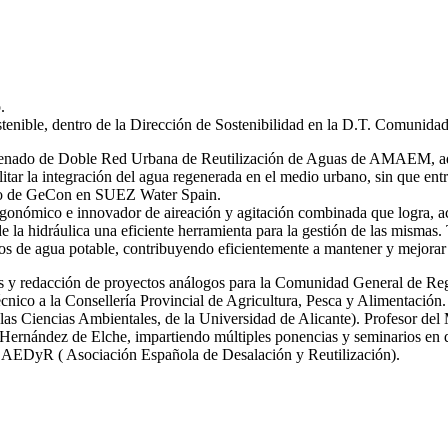
.
stenible, dentro de la Dirección de Sostenibilidad en la D.T. Comunida
 ordenado de Doble Red Urbana de Reutilización de Aguas de AMAEM, ad
itar la integración del agua regenerada en el medio urbano, sin que ent
ro de GeCon en SUEZ Water Spain.
gonómico e innovador de aireación y agitación combinada que logra, ac
de la hidráulica una eficiente herramienta para la gestión de las mi
s de agua potable, contribuyendo eficientemente a mantener y mejorar 
icas y redacción de proyectos análogos para la Comunidad General de R
nico a la Consellería Provincial de Agricultura, Pesca y Alimentación.
las Ciencias Ambientales, de la Universidad de Alicante). Profesor del
ernández de Elche, impartiendo múltiples ponencias y seminarios en dif
y AEDyR ( Asociación Española de Desalación y Reutilización).