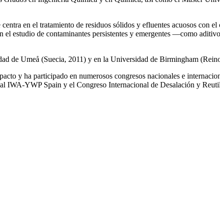
e centra en el tratamiento de residuos sólidos y efluentes acuosos con el
a en el estudio de contaminantes persistentes y emergentes —como aditiv
rsidad de Umeå (Suecia, 2011) y en la Universidad de Birmingham (Rei
impacto y ha participado en numerosos congresos nacionales e internaci
l IWA‑YWP Spain y el Congreso Internacional de Desalación y Reutil