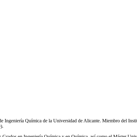
de Ingeniería Química de la Universidad de Alicante. Miembro del Inst
).
los Grados en Ingeniería Química y en Química, así como el Máster Univ