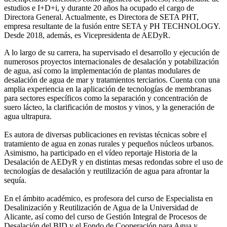
estudios e I+D+i, y durante 20 años ha ocupado el cargo de
Directora General. Actualmente, es Directora de SETA PHT,
empresa resultante de la fusión entre SETA y PH TECHNOLOGY.
Desde 2018, además, es Vicepresidenta de AEDyR.
A lo largo de su carrera, ha supervisado el desarrollo y ejecución de
numerosos
proyectos internacionales de desalación y potabilización
de agua, así como la
implementación de plantas modulares de
desalación de agua de mar y tratamientos
terciarios. Cuenta con una
amplia experiencia en la aplicación de tecnologías de
membranas
para sectores específicos como la separación y concentración de
suero
lácteo, la clarificación de mostos y vinos, y la generación de
agua ultrapura.
Es autora de diversas publicaciones en revistas técnicas sobre el
tratamiento de agua
en zonas rurales y pequeños núcleos urbanos.
Asimismo, ha participado en el vídeo
reportaje Historia de la
Desalación de AEDyR y en distintas mesas redondas sobre el
uso de
tecnologías de desalación y reutilización de agua para afrontar la
sequía.
En el ámbito académico, es profesora del curso de Especialista en
Desalinización y
Reutilización de Agua de la Universidad de
Alicante, así como del curso de Gestión
Integral de Procesos de
Desalación del BID y el Fondo de Cooperación para Agua y