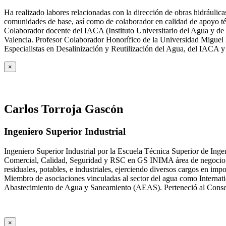
Ha realizado labores relacionadas con la dirección de obras hidrául
comunidades de base, así como de colaborador en calidad de apoyo téc
Colaborador docente del IACA (Instituto Universitario del Agua y de 
Valencia. Profesor Colaborador Honorífico de la Universidad Miguel H
Especialistas en Desalinización y Reutilización del Agua, del IACA 
×
Carlos Torroja Gascón
Ingeniero Superior Industrial
Ingeniero Superior Industrial por la Escuela Técnica Superior de Ing
Comercial, Calidad, Seguridad y RSC en GS INIMA área de negocio de
residuales, potables, e industriales, ejerciendo diversos cargos e
Miembro de asociaciones vinculadas al sector del agua como Internat
Abastecimiento de Agua y Saneamiento (AEAS). Perteneció al Consejo
×