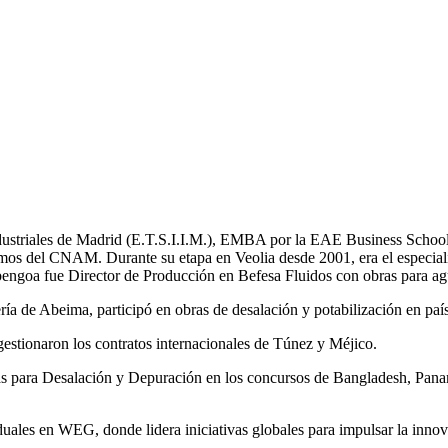
Industriales de Madrid (E.T.S.I.I.M.), EMBA por la EAE Business School
mos del CNAM. Durante su etapa en Veolia desde 2001, era el especial
bengoa fue Director de Producción en Befesa Fluidos con obras para ag
a de Abeima, participó en obras de desalación y potabilización en pa
tionaron los contratos internacionales de Túnez y Méjico.
tas para Desalación y Depuración en los concursos de Bangladesh, 
les en WEG, donde lidera iniciativas globales para impulsar la innovac