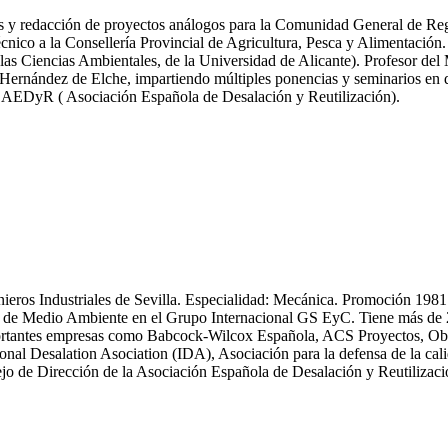
icas y redacción de proyectos análogos para la Comunidad General de R
nico a la Consellería Provincial de Agricultura, Pesca y Alimentación.
las Ciencias Ambientales, de la Universidad de Alicante). Profesor del
ernández de Elche, impartiendo múltiples ponencias y seminarios en dif
y AEDyR ( Asociación Española de Desalación y Reutilización).
enieros Industriales de Sevilla. Especialidad: Mecánica. Promoción 19
 Medio Ambiente en el Grupo Internacional GS EyC. Tiene más de 25 an
n importantes empresas como Babcock-Wilcox Española, ACS Proyectos,
ional Desalation Asociation (IDA), Asociación para la defensa de la
 de Dirección de la Asociación Española de Desalación y Reutiliza