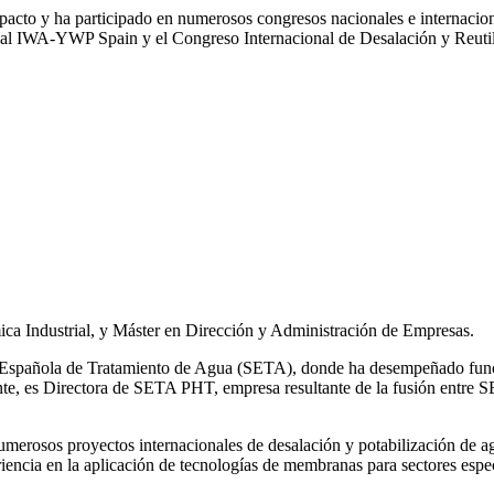
impacto y ha participado en numerosos congresos nacionales e internaci
l IWA‑YWP Spain y el Congreso Internacional de Desalación y Reutil
ca Industrial, y Máster en Dirección y Administración de Empresas.
ad Española de Tratamiento de Agua (SETA), donde ha desempeñado func
mente, es Directora de SETA PHT, empresa resultante de la fusión e
 numerosos
proyectos internacionales de desalación y potabilización de a
iencia en la aplicación de tecnologías de
membranas para sectores espec