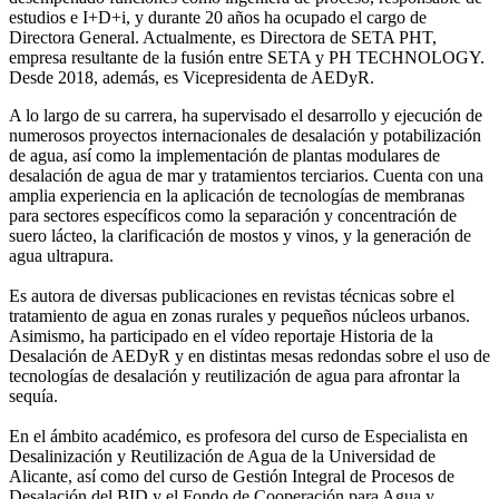
estudios e I+D+i, y durante 20 años ha ocupado el cargo de
Directora General. Actualmente, es Directora de SETA PHT,
empresa resultante de la fusión entre SETA y PH TECHNOLOGY.
Desde 2018, además, es Vicepresidenta de AEDyR.
A lo largo de su carrera, ha supervisado el desarrollo y ejecución de
numerosos
proyectos internacionales de desalación y potabilización
de agua, así como la
implementación de plantas modulares de
desalación de agua de mar y tratamientos
terciarios. Cuenta con una
amplia experiencia en la aplicación de tecnologías de
membranas
para sectores específicos como la separación y concentración de
suero
lácteo, la clarificación de mostos y vinos, y la generación de
agua ultrapura.
Es autora de diversas publicaciones en revistas técnicas sobre el
tratamiento de agua
en zonas rurales y pequeños núcleos urbanos.
Asimismo, ha participado en el vídeo
reportaje Historia de la
Desalación de AEDyR y en distintas mesas redondas sobre el
uso de
tecnologías de desalación y reutilización de agua para afrontar la
sequía.
En el ámbito académico, es profesora del curso de Especialista en
Desalinización y
Reutilización de Agua de la Universidad de
Alicante, así como del curso de Gestión
Integral de Procesos de
Desalación del BID y el Fondo de Cooperación para Agua y