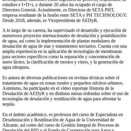
estudios e I+D+i, y durante 20 años ha ocupado el cargo de
Directora General. Actualmente, es Directora de SETA PHT,
empresa resultante de la fusión entre SETA y PH TECHNOLOGY.
Desde 2018, además, es Vicepresidenta de AEDyR.
A lo largo de su carrera, ha supervisado el desarrollo y ejecución de
numerosos
proyectos internacionales de desalación y potabilización
de agua, así como la
implementación de plantas modulares de
desalación de agua de mar y tratamientos
terciarios. Cuenta con una
amplia experiencia en la aplicación de tecnologías de
membranas
para sectores específicos como la separación y concentración de
suero
lácteo, la clarificación de mostos y vinos, y la generación de
agua ultrapura.
Es autora de diversas publicaciones en revistas técnicas sobre el
tratamiento de agua
en zonas rurales y pequeños núcleos urbanos.
Asimismo, ha participado en el vídeo
reportaje Historia de la
Desalación de AEDyR y en distintas mesas redondas sobre el
uso de
tecnologías de desalación y reutilización de agua para afrontar la
sequía.
En el ámbito académico, es profesora del curso de Especialista en
Desalinización y
Reutilización de Agua de la Universidad de
Alicante, así como del curso de Gestión
Integral de Procesos de
Desalación del BID y el Fondo de Cooperación para Agua y