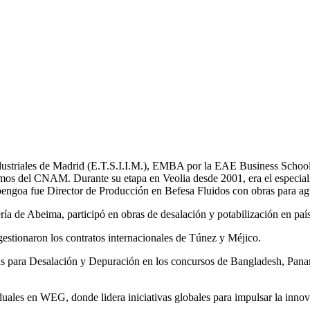
Industriales de Madrid (E.T.S.I.I.M.), EMBA por la EAE Business School
mos del CNAM. Durante su etapa en Veolia desde 2001, era el especial
bengoa fue Director de Producción en Befesa Fluidos con obras para ag
a de Abeima, participó en obras de desalación y potabilización en pa
tionaron los contratos internacionales de Túnez y Méjico.
tas para Desalación y Depuración en los concursos de Bangladesh, 
les en WEG, donde lidera iniciativas globales para impulsar la innovac