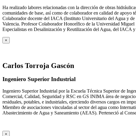
Ha realizado labores relacionadas con la dirección de obras hidrául
comunidades de base, así como de colaborador en calidad de apoyo téc
Colaborador docente del IACA (Instituto Universitario del Agua y de 
Valencia. Profesor Colaborador Honorífico de la Universidad Miguel H
Especialistas en Desalinización y Reutilización del Agua, del IACA 
×
Carlos Torroja Gascón
Ingeniero Superior Industrial
Ingeniero Superior Industrial por la Escuela Técnica Superior de Ing
Comercial, Calidad, Seguridad y RSC en GS INIMA área de negocio de
residuales, potables, e industriales, ejerciendo diversos cargos e
Miembro de asociaciones vinculadas al sector del agua como Internat
Abastecimiento de Agua y Saneamiento (AEAS). Perteneció al Consejo
×