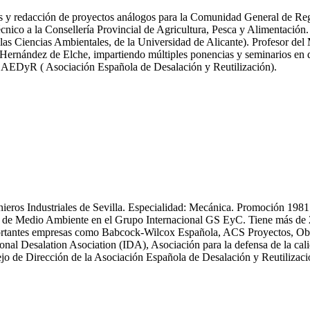
icas y redacción de proyectos análogos para la Comunidad General de R
nico a la Consellería Provincial de Agricultura, Pesca y Alimentación.
las Ciencias Ambientales, de la Universidad de Alicante). Profesor del
ernández de Elche, impartiendo múltiples ponencias y seminarios en dif
y AEDyR ( Asociación Española de Desalación y Reutilización).
enieros Industriales de Sevilla. Especialidad: Mecánica. Promoción 19
 Medio Ambiente en el Grupo Internacional GS EyC. Tiene más de 25 an
n importantes empresas como Babcock-Wilcox Española, ACS Proyectos,
ional Desalation Asociation (IDA), Asociación para la defensa de la
 de Dirección de la Asociación Española de Desalación y Reutiliza