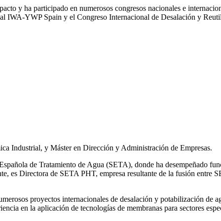
impacto y ha participado en numerosos congresos nacionales e internaci
l IWA‑YWP Spain y el Congreso Internacional de Desalación y Reutil
ca Industrial, y Máster en Dirección y Administración de Empresas.
ad Española de Tratamiento de Agua (SETA), donde ha desempeñado func
mente, es Directora de SETA PHT, empresa resultante de la fusión e
 numerosos
proyectos internacionales de desalación y potabilización de a
iencia en la aplicación de tecnologías de
membranas para sectores espec