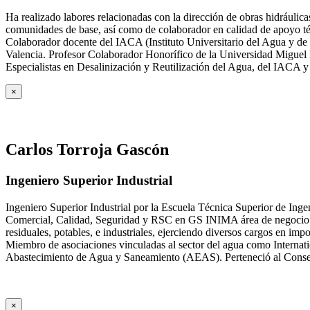
Ha realizado labores relacionadas con la dirección de obras hidrául
comunidades de base, así como de colaborador en calidad de apoyo téc
Colaborador docente del IACA (Instituto Universitario del Agua y de 
Valencia. Profesor Colaborador Honorífico de la Universidad Miguel H
Especialistas en Desalinización y Reutilización del Agua, del IACA 
×
Carlos Torroja Gascón
Ingeniero Superior Industrial
Ingeniero Superior Industrial por la Escuela Técnica Superior de Ing
Comercial, Calidad, Seguridad y RSC en GS INIMA área de negocio de
residuales, potables, e industriales, ejerciendo diversos cargos e
Miembro de asociaciones vinculadas al sector del agua como Internat
Abastecimiento de Agua y Saneamiento (AEAS). Perteneció al Consejo
×