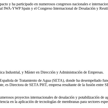
impacto y ha participado en numerosos congresos nacionales e internaci
l IWA‑YWP Spain y el Congreso Internacional de Desalación y Reutil
ca Industrial, y Máster en Dirección y Administración de Empresas.
ad Española de Tratamiento de Agua (SETA), donde ha desempeñado func
mente, es Directora de SETA PHT, empresa resultante de la fusión e
 numerosos
proyectos internacionales de desalación y potabilización de a
iencia en la aplicación de tecnologías de
membranas para sectores espec