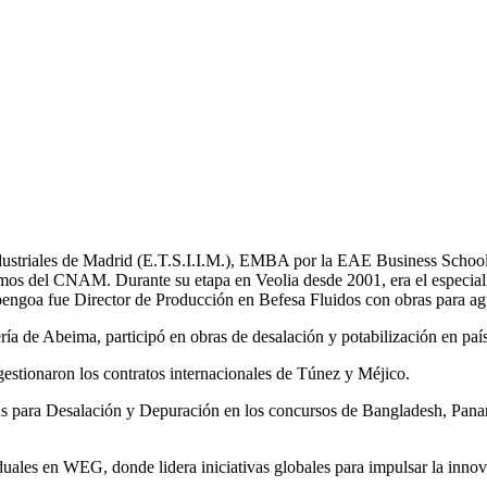
Industriales de Madrid (E.T.S.I.I.M.), EMBA por la EAE Business School
mos del CNAM. Durante su etapa en Veolia desde 2001, era el especial
bengoa fue Director de Producción en Befesa Fluidos con obras para ag
a de Abeima, participó en obras de desalación y potabilización en pa
tionaron los contratos internacionales de Túnez y Méjico.
tas para Desalación y Depuración en los concursos de Bangladesh, 
les en WEG, donde lidera iniciativas globales para impulsar la innovac