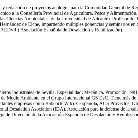
icas y redacción de proyectos análogos para la Comunidad General de R
nico a la Consellería Provincial de Agricultura, Pesca y Alimentación.
las Ciencias Ambientales, de la Universidad de Alicante). Profesor del
ernández de Elche, impartiendo múltiples ponencias y seminarios en dif
y AEDyR ( Asociación Española de Desalación y Reutilización).
enieros Industriales de Sevilla. Especialidad: Mecánica. Promoción 19
 Medio Ambiente en el Grupo Internacional GS EyC. Tiene más de 25 an
n importantes empresas como Babcock-Wilcox Española, ACS Proyectos,
ional Desalation Asociation (IDA), Asociación para la defensa de la
 de Dirección de la Asociación Española de Desalación y Reutiliza