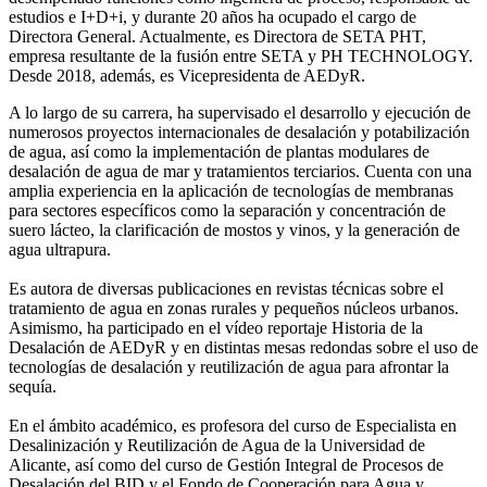
estudios e I+D+i, y durante 20 años ha ocupado el cargo de
Directora General. Actualmente, es Directora de SETA PHT,
empresa resultante de la fusión entre SETA y PH TECHNOLOGY.
Desde 2018, además, es Vicepresidenta de AEDyR.
A lo largo de su carrera, ha supervisado el desarrollo y ejecución de
numerosos
proyectos internacionales de desalación y potabilización
de agua, así como la
implementación de plantas modulares de
desalación de agua de mar y tratamientos
terciarios. Cuenta con una
amplia experiencia en la aplicación de tecnologías de
membranas
para sectores específicos como la separación y concentración de
suero
lácteo, la clarificación de mostos y vinos, y la generación de
agua ultrapura.
Es autora de diversas publicaciones en revistas técnicas sobre el
tratamiento de agua
en zonas rurales y pequeños núcleos urbanos.
Asimismo, ha participado en el vídeo
reportaje Historia de la
Desalación de AEDyR y en distintas mesas redondas sobre el
uso de
tecnologías de desalación y reutilización de agua para afrontar la
sequía.
En el ámbito académico, es profesora del curso de Especialista en
Desalinización y
Reutilización de Agua de la Universidad de
Alicante, así como del curso de Gestión
Integral de Procesos de
Desalación del BID y el Fondo de Cooperación para Agua y