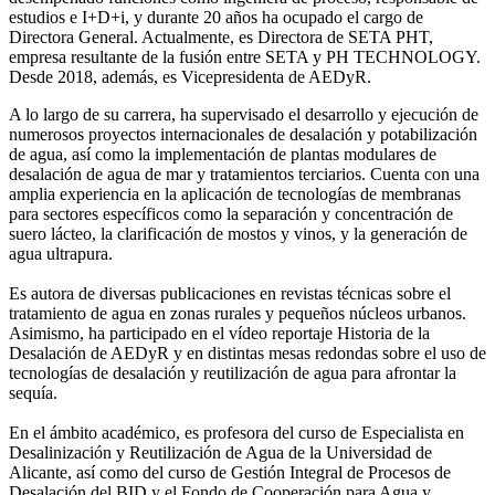
estudios e I+D+i, y durante 20 años ha ocupado el cargo de
Directora General. Actualmente, es Directora de SETA PHT,
empresa resultante de la fusión entre SETA y PH TECHNOLOGY.
Desde 2018, además, es Vicepresidenta de AEDyR.
A lo largo de su carrera, ha supervisado el desarrollo y ejecución de
numerosos
proyectos internacionales de desalación y potabilización
de agua, así como la
implementación de plantas modulares de
desalación de agua de mar y tratamientos
terciarios. Cuenta con una
amplia experiencia en la aplicación de tecnologías de
membranas
para sectores específicos como la separación y concentración de
suero
lácteo, la clarificación de mostos y vinos, y la generación de
agua ultrapura.
Es autora de diversas publicaciones en revistas técnicas sobre el
tratamiento de agua
en zonas rurales y pequeños núcleos urbanos.
Asimismo, ha participado en el vídeo
reportaje Historia de la
Desalación de AEDyR y en distintas mesas redondas sobre el
uso de
tecnologías de desalación y reutilización de agua para afrontar la
sequía.
En el ámbito académico, es profesora del curso de Especialista en
Desalinización y
Reutilización de Agua de la Universidad de
Alicante, así como del curso de Gestión
Integral de Procesos de
Desalación del BID y el Fondo de Cooperación para Agua y