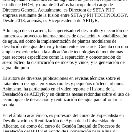
estudios e I+D+i, y durante 20 años ha ocupado el cargo de
Directora General. Actualmente, es Directora de SETA PHT,
empresa resultante de la fusión entre SETA y PH TECHNOLOGY.
Desde 2018, además, es Vicepresidenta de AEDyR.
A lo largo de su carrera, ha supervisado el desarrollo y ejecución de
numerosos
proyectos internacionales de desalación y potabilización
de agua, así como la
implementación de plantas modulares de
desalación de agua de mar y tratamientos
terciarios. Cuenta con una
amplia experiencia en la aplicación de tecnologías de
membranas
para sectores específicos como la separación y concentración de
suero
lácteo, la clarificación de mostos y vinos, y la generación de
agua ultrapura.
Es autora de diversas publicaciones en revistas técnicas sobre el
tratamiento de agua
en zonas rurales y pequeños núcleos urbanos.
Asimismo, ha participado en el vídeo
reportaje Historia de la
Desalación de AEDyR y en distintas mesas redondas sobre el
uso de
tecnologías de desalación y reutilización de agua para afrontar la
sequía.
En el ámbito académico, es profesora del curso de Especialista en
Desalinización y
Reutilización de Agua de la Universidad de
Alicante, así como del curso de Gestión
Integral de Procesos de
Desalación del BID y el Fondo de Cooperación para Agua y