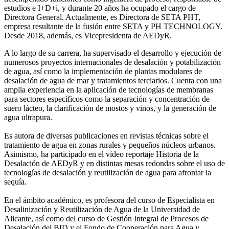
estudios e I+D+i, y durante 20 años ha ocupado el cargo de
Directora General. Actualmente, es Directora de SETA PHT,
empresa resultante de la fusión entre SETA y PH TECHNOLOGY.
Desde 2018, además, es Vicepresidenta de AEDyR.
A lo largo de su carrera, ha supervisado el desarrollo y ejecución de
numerosos
proyectos internacionales de desalación y potabilización
de agua, así como la
implementación de plantas modulares de
desalación de agua de mar y tratamientos
terciarios. Cuenta con una
amplia experiencia en la aplicación de tecnologías de
membranas
para sectores específicos como la separación y concentración de
suero
lácteo, la clarificación de mostos y vinos, y la generación de
agua ultrapura.
Es autora de diversas publicaciones en revistas técnicas sobre el
tratamiento de agua
en zonas rurales y pequeños núcleos urbanos.
Asimismo, ha participado en el vídeo
reportaje Historia de la
Desalación de AEDyR y en distintas mesas redondas sobre el
uso de
tecnologías de desalación y reutilización de agua para afrontar la
sequía.
En el ámbito académico, es profesora del curso de Especialista en
Desalinización y
Reutilización de Agua de la Universidad de
Alicante, así como del curso de Gestión
Integral de Procesos de
Desalación del BID y el Fondo de Cooperación para Agua y