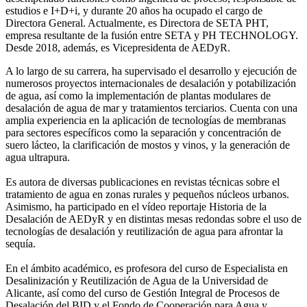
estudios e I+D+i, y durante 20 años ha ocupado el cargo de
Directora General. Actualmente, es Directora de SETA PHT,
empresa resultante de la fusión entre SETA y PH TECHNOLOGY.
Desde 2018, además, es Vicepresidenta de AEDyR.
A lo largo de su carrera, ha supervisado el desarrollo y ejecución de
numerosos
proyectos internacionales de desalación y potabilización
de agua, así como la
implementación de plantas modulares de
desalación de agua de mar y tratamientos
terciarios. Cuenta con una
amplia experiencia en la aplicación de tecnologías de
membranas
para sectores específicos como la separación y concentración de
suero
lácteo, la clarificación de mostos y vinos, y la generación de
agua ultrapura.
Es autora de diversas publicaciones en revistas técnicas sobre el
tratamiento de agua
en zonas rurales y pequeños núcleos urbanos.
Asimismo, ha participado en el vídeo
reportaje Historia de la
Desalación de AEDyR y en distintas mesas redondas sobre el
uso de
tecnologías de desalación y reutilización de agua para afrontar la
sequía.
En el ámbito académico, es profesora del curso de Especialista en
Desalinización y
Reutilización de Agua de la Universidad de
Alicante, así como del curso de Gestión
Integral de Procesos de
Desalación del BID y el Fondo de Cooperación para Agua y