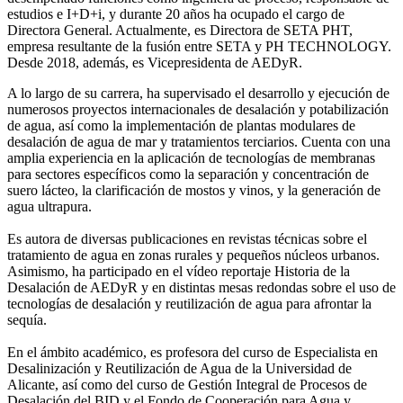
estudios e I+D+i, y durante 20 años ha ocupado el cargo de
Directora General. Actualmente, es Directora de SETA PHT,
empresa resultante de la fusión entre SETA y PH TECHNOLOGY.
Desde 2018, además, es Vicepresidenta de AEDyR.
A lo largo de su carrera, ha supervisado el desarrollo y ejecución de
numerosos
proyectos internacionales de desalación y potabilización
de agua, así como la
implementación de plantas modulares de
desalación de agua de mar y tratamientos
terciarios. Cuenta con una
amplia experiencia en la aplicación de tecnologías de
membranas
para sectores específicos como la separación y concentración de
suero
lácteo, la clarificación de mostos y vinos, y la generación de
agua ultrapura.
Es autora de diversas publicaciones en revistas técnicas sobre el
tratamiento de agua
en zonas rurales y pequeños núcleos urbanos.
Asimismo, ha participado en el vídeo
reportaje Historia de la
Desalación de AEDyR y en distintas mesas redondas sobre el
uso de
tecnologías de desalación y reutilización de agua para afrontar la
sequía.
En el ámbito académico, es profesora del curso de Especialista en
Desalinización y
Reutilización de Agua de la Universidad de
Alicante, así como del curso de Gestión
Integral de Procesos de
Desalación del BID y el Fondo de Cooperación para Agua y