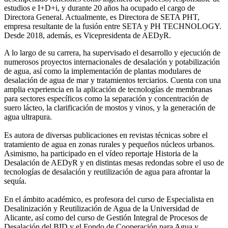
estudios e I+D+i, y durante 20 años ha ocupado el cargo de
Directora General. Actualmente, es Directora de SETA PHT,
empresa resultante de la fusión entre SETA y PH TECHNOLOGY.
Desde 2018, además, es Vicepresidenta de AEDyR.
A lo largo de su carrera, ha supervisado el desarrollo y ejecución de
numerosos
proyectos internacionales de desalación y potabilización
de agua, así como la
implementación de plantas modulares de
desalación de agua de mar y tratamientos
terciarios. Cuenta con una
amplia experiencia en la aplicación de tecnologías de
membranas
para sectores específicos como la separación y concentración de
suero
lácteo, la clarificación de mostos y vinos, y la generación de
agua ultrapura.
Es autora de diversas publicaciones en revistas técnicas sobre el
tratamiento de agua
en zonas rurales y pequeños núcleos urbanos.
Asimismo, ha participado en el vídeo
reportaje Historia de la
Desalación de AEDyR y en distintas mesas redondas sobre el
uso de
tecnologías de desalación y reutilización de agua para afrontar la
sequía.
En el ámbito académico, es profesora del curso de Especialista en
Desalinización y
Reutilización de Agua de la Universidad de
Alicante, así como del curso de Gestión
Integral de Procesos de
Desalación del BID y el Fondo de Cooperación para Agua y