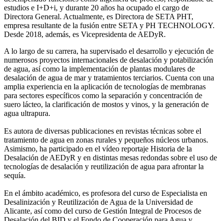
estudios e I+D+i, y durante 20 años ha ocupado el cargo de
Directora General. Actualmente, es Directora de SETA PHT,
empresa resultante de la fusión entre SETA y PH TECHNOLOGY.
Desde 2018, además, es Vicepresidenta de AEDyR.
A lo largo de su carrera, ha supervisado el desarrollo y ejecución de
numerosos
proyectos internacionales de desalación y potabilización
de agua, así como la
implementación de plantas modulares de
desalación de agua de mar y tratamientos
terciarios. Cuenta con una
amplia experiencia en la aplicación de tecnologías de
membranas
para sectores específicos como la separación y concentración de
suero
lácteo, la clarificación de mostos y vinos, y la generación de
agua ultrapura.
Es autora de diversas publicaciones en revistas técnicas sobre el
tratamiento de agua
en zonas rurales y pequeños núcleos urbanos.
Asimismo, ha participado en el vídeo
reportaje Historia de la
Desalación de AEDyR y en distintas mesas redondas sobre el
uso de
tecnologías de desalación y reutilización de agua para afrontar la
sequía.
En el ámbito académico, es profesora del curso de Especialista en
Desalinización y
Reutilización de Agua de la Universidad de
Alicante, así como del curso de Gestión
Integral de Procesos de
Desalación del BID y el Fondo de Cooperación para Agua y