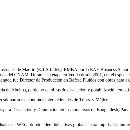
Industriales de Madrid (E.T.S.I.I.M.), EMBA por la EAE Business School
mos del CNAM. Durante su etapa en Veolia desde 2001, era el especial
bengoa fue Director de Producción en Befesa Fluidos con obras para ag
a de Abeima, participó en obras de desalación y potabilización en pa
tionaron los contratos internacionales de Túnez y Méjico.
tas para Desalación y Depuración en los concursos de Bangladesh, 
les en WEG, donde lidera iniciativas globales para impulsar la innovac