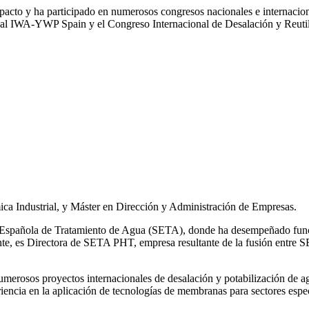
impacto y ha participado en numerosos congresos nacionales e internaci
l IWA‑YWP Spain y el Congreso Internacional de Desalación y Reutil
ca Industrial, y Máster en Dirección y Administración de Empresas.
ad Española de Tratamiento de Agua (SETA), donde ha desempeñado func
mente, es Directora de SETA PHT, empresa resultante de la fusión e
 numerosos
proyectos internacionales de desalación y potabilización de a
iencia en la aplicación de tecnologías de
membranas para sectores espec