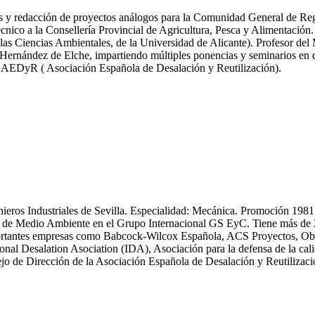
icas y redacción de proyectos análogos para la Comunidad General de R
nico a la Consellería Provincial de Agricultura, Pesca y Alimentación.
las Ciencias Ambientales, de la Universidad de Alicante). Profesor del
ernández de Elche, impartiendo múltiples ponencias y seminarios en dif
y AEDyR ( Asociación Española de Desalación y Reutilización).
enieros Industriales de Sevilla. Especialidad: Mecánica. Promoción 19
 Medio Ambiente en el Grupo Internacional GS EyC. Tiene más de 25 an
n importantes empresas como Babcock-Wilcox Española, ACS Proyectos,
ional Desalation Asociation (IDA), Asociación para la defensa de la
 de Dirección de la Asociación Española de Desalación y Reutiliza