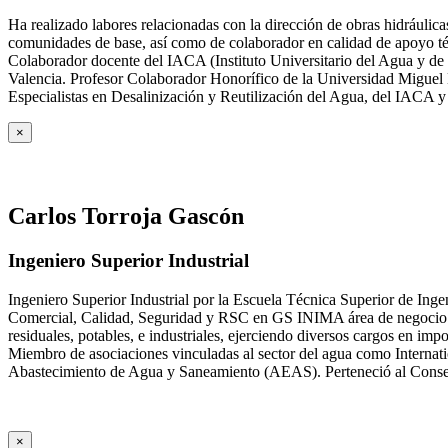
Ha realizado labores relacionadas con la dirección de obras hidrául
comunidades de base, así como de colaborador en calidad de apoyo téc
Colaborador docente del IACA (Instituto Universitario del Agua y de 
Valencia. Profesor Colaborador Honorífico de la Universidad Miguel H
Especialistas en Desalinización y Reutilización del Agua, del IACA 
×
Carlos Torroja Gascón
Ingeniero Superior Industrial
Ingeniero Superior Industrial por la Escuela Técnica Superior de Ing
Comercial, Calidad, Seguridad y RSC en GS INIMA área de negocio de
residuales, potables, e industriales, ejerciendo diversos cargos e
Miembro de asociaciones vinculadas al sector del agua como Internat
Abastecimiento de Agua y Saneamiento (AEAS). Perteneció al Consejo
×