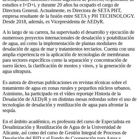
estudios e I+D+i, y durante 20 años ha ocupado el cargo de
Directora General. Actualmente, es Directora de SETA PHT,
empresa resultante de la fusión entre SETA y PH TECHNOLOGY.
Desde 2018, además, es Vicepresidenta de AEDyR.
A lo largo de su carrera, ha supervisado el desarrollo y ejecución de
numerosos
proyectos internacionales de desalación y potabilización
de agua, así como la
implementación de plantas modulares de
desalación de agua de mar y tratamientos
terciarios. Cuenta con una
amplia experiencia en la aplicación de tecnologías de
membranas
para sectores específicos como la separación y concentración de
suero
lácteo, la clarificación de mostos y vinos, y la generación de
agua ultrapura.
Es autora de diversas publicaciones en revistas técnicas sobre el
tratamiento de agua
en zonas rurales y pequeños núcleos urbanos.
Asimismo, ha participado en el vídeo
reportaje Historia de la
Desalación de AEDyR y en distintas mesas redondas sobre el
uso de
tecnologías de desalación y reutilización de agua para afrontar la
sequía.
En el ámbito académico, es profesora del curso de Especialista en
Desalinización y
Reutilización de Agua de la Universidad de
Alicante, así como del curso de Gestión
Integral de Procesos de
Desalación del BID y el Fondo de Cooperación para Agua y