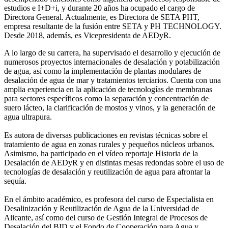
estudios e I+D+i, y durante 20 años ha ocupado el cargo de
Directora General. Actualmente, es Directora de SETA PHT,
empresa resultante de la fusión entre SETA y PH TECHNOLOGY.
Desde 2018, además, es Vicepresidenta de AEDyR.
A lo largo de su carrera, ha supervisado el desarrollo y ejecución de
numerosos
proyectos internacionales de desalación y potabilización
de agua, así como la
implementación de plantas modulares de
desalación de agua de mar y tratamientos
terciarios. Cuenta con una
amplia experiencia en la aplicación de tecnologías de
membranas
para sectores específicos como la separación y concentración de
suero
lácteo, la clarificación de mostos y vinos, y la generación de
agua ultrapura.
Es autora de diversas publicaciones en revistas técnicas sobre el
tratamiento de agua
en zonas rurales y pequeños núcleos urbanos.
Asimismo, ha participado en el vídeo
reportaje Historia de la
Desalación de AEDyR y en distintas mesas redondas sobre el
uso de
tecnologías de desalación y reutilización de agua para afrontar la
sequía.
En el ámbito académico, es profesora del curso de Especialista en
Desalinización y
Reutilización de Agua de la Universidad de
Alicante, así como del curso de Gestión
Integral de Procesos de
Desalación del BID y el Fondo de Cooperación para Agua y