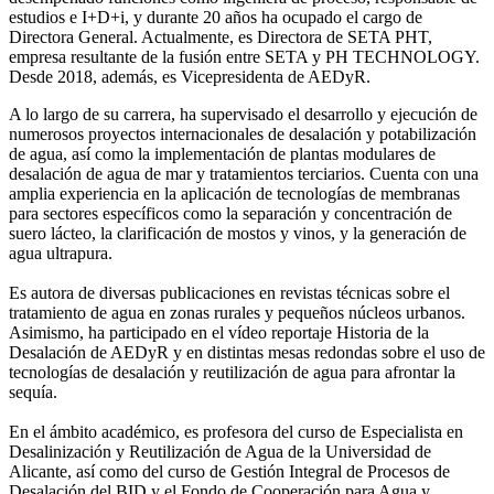
estudios e I+D+i, y durante 20 años ha ocupado el cargo de
Directora General. Actualmente, es Directora de SETA PHT,
empresa resultante de la fusión entre SETA y PH TECHNOLOGY.
Desde 2018, además, es Vicepresidenta de AEDyR.
A lo largo de su carrera, ha supervisado el desarrollo y ejecución de
numerosos
proyectos internacionales de desalación y potabilización
de agua, así como la
implementación de plantas modulares de
desalación de agua de mar y tratamientos
terciarios. Cuenta con una
amplia experiencia en la aplicación de tecnologías de
membranas
para sectores específicos como la separación y concentración de
suero
lácteo, la clarificación de mostos y vinos, y la generación de
agua ultrapura.
Es autora de diversas publicaciones en revistas técnicas sobre el
tratamiento de agua
en zonas rurales y pequeños núcleos urbanos.
Asimismo, ha participado en el vídeo
reportaje Historia de la
Desalación de AEDyR y en distintas mesas redondas sobre el
uso de
tecnologías de desalación y reutilización de agua para afrontar la
sequía.
En el ámbito académico, es profesora del curso de Especialista en
Desalinización y
Reutilización de Agua de la Universidad de
Alicante, así como del curso de Gestión
Integral de Procesos de
Desalación del BID y el Fondo de Cooperación para Agua y