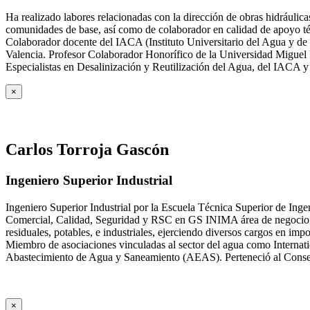
Ha realizado labores relacionadas con la dirección de obras hidrául
comunidades de base, así como de colaborador en calidad de apoyo téc
Colaborador docente del IACA (Instituto Universitario del Agua y de 
Valencia. Profesor Colaborador Honorífico de la Universidad Miguel H
Especialistas en Desalinización y Reutilización del Agua, del IACA 
×
Carlos Torroja Gascón
Ingeniero Superior Industrial
Ingeniero Superior Industrial por la Escuela Técnica Superior de Ing
Comercial, Calidad, Seguridad y RSC en GS INIMA área de negocio de
residuales, potables, e industriales, ejerciendo diversos cargos e
Miembro de asociaciones vinculadas al sector del agua como Internat
Abastecimiento de Agua y Saneamiento (AEAS). Perteneció al Consejo
×