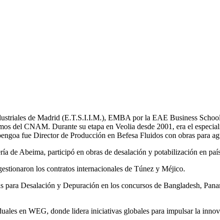
Industriales de Madrid (E.T.S.I.I.M.), EMBA por la EAE Business School
mos del CNAM. Durante su etapa en Veolia desde 2001, era el especial
bengoa fue Director de Producción en Befesa Fluidos con obras para ag
a de Abeima, participó en obras de desalación y potabilización en pa
tionaron los contratos internacionales de Túnez y Méjico.
tas para Desalación y Depuración en los concursos de Bangladesh, 
les en WEG, donde lidera iniciativas globales para impulsar la innovac