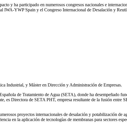
impacto y ha participado en numerosos congresos nacionales e internaci
l IWA‑YWP Spain y el Congreso Internacional de Desalación y Reutil
ca Industrial, y Máster en Dirección y Administración de Empresas.
ad Española de Tratamiento de Agua (SETA), donde ha desempeñado func
mente, es Directora de SETA PHT, empresa resultante de la fusión e
 numerosos
proyectos internacionales de desalación y potabilización de a
iencia en la aplicación de tecnologías de
membranas para sectores espec