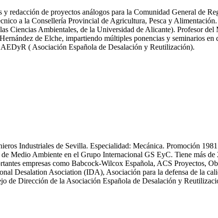
icas y redacción de proyectos análogos para la Comunidad General de R
nico a la Consellería Provincial de Agricultura, Pesca y Alimentación.
las Ciencias Ambientales, de la Universidad de Alicante). Profesor del
ernández de Elche, impartiendo múltiples ponencias y seminarios en dif
y AEDyR ( Asociación Española de Desalación y Reutilización).
enieros Industriales de Sevilla. Especialidad: Mecánica. Promoción 19
 Medio Ambiente en el Grupo Internacional GS EyC. Tiene más de 25 an
n importantes empresas como Babcock-Wilcox Española, ACS Proyectos,
ional Desalation Asociation (IDA), Asociación para la defensa de la
 de Dirección de la Asociación Española de Desalación y Reutiliza