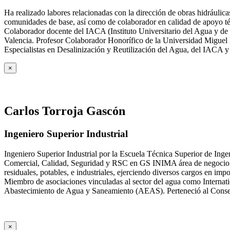
Ha realizado labores relacionadas con la dirección de obras hidrául
comunidades de base, así como de colaborador en calidad de apoyo téc
Colaborador docente del IACA (Instituto Universitario del Agua y de 
Valencia. Profesor Colaborador Honorífico de la Universidad Miguel H
Especialistas en Desalinización y Reutilización del Agua, del IACA 
×
Carlos Torroja Gascón
Ingeniero Superior Industrial
Ingeniero Superior Industrial por la Escuela Técnica Superior de Ing
Comercial, Calidad, Seguridad y RSC en GS INIMA área de negocio de
residuales, potables, e industriales, ejerciendo diversos cargos e
Miembro de asociaciones vinculadas al sector del agua como Internat
Abastecimiento de Agua y Saneamiento (AEAS). Perteneció al Consejo
×