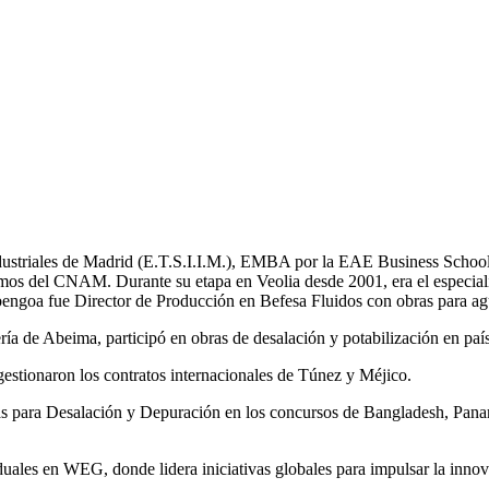
Industriales de Madrid (E.T.S.I.I.M.), EMBA por la EAE Business School
mos del CNAM. Durante su etapa en Veolia desde 2001, era el especial
bengoa fue Director de Producción en Befesa Fluidos con obras para ag
a de Abeima, participó en obras de desalación y potabilización en pa
tionaron los contratos internacionales de Túnez y Méjico.
tas para Desalación y Depuración en los concursos de Bangladesh, 
les en WEG, donde lidera iniciativas globales para impulsar la innovac