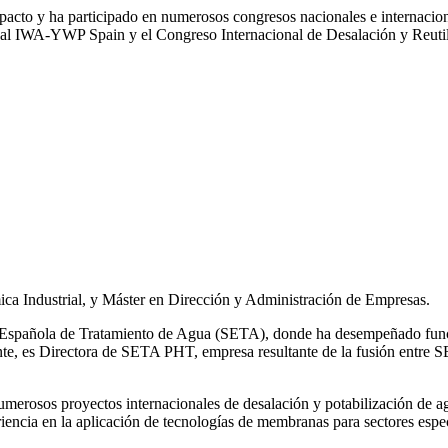
impacto y ha participado en numerosos congresos nacionales e internaci
l IWA‑YWP Spain y el Congreso Internacional de Desalación y Reutil
ca Industrial, y Máster en Dirección y Administración de Empresas.
ad Española de Tratamiento de Agua (SETA), donde ha desempeñado func
mente, es Directora de SETA PHT, empresa resultante de la fusión e
 numerosos
proyectos internacionales de desalación y potabilización de a
iencia en la aplicación de tecnologías de
membranas para sectores espec