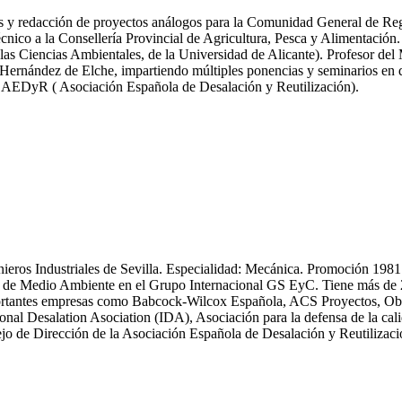
icas y redacción de proyectos análogos para la Comunidad General de R
nico a la Consellería Provincial de Agricultura, Pesca y Alimentación.
las Ciencias Ambientales, de la Universidad de Alicante). Profesor del
ernández de Elche, impartiendo múltiples ponencias y seminarios en dif
y AEDyR ( Asociación Española de Desalación y Reutilización).
enieros Industriales de Sevilla. Especialidad: Mecánica. Promoción 19
 Medio Ambiente en el Grupo Internacional GS EyC. Tiene más de 25 an
n importantes empresas como Babcock-Wilcox Española, ACS Proyectos,
ional Desalation Asociation (IDA), Asociación para la defensa de la
 de Dirección de la Asociación Española de Desalación y Reutiliza