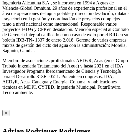
Ingeniería Alicantina S.A., se incorpora en 1994 a Aguas de
Valencia-Global Omnium, 29 años de experiencia profesional en el
área de operaciones del agua potable y dirección desalación, dilatada
trayectoria en la gestión y coordinación de proyectos complejos
tanto a nivel nacional como internacional. Responsable varios
proyectos I+D+i y CPP en desalación. Mención especial al Contrato
de Gerencia Integral calificado como caso de éxito por el BID en su
boletín IDB-TN- 1337 de enero 2.018. Gerente de varias empresas
mixtas de gestión del ciclo del agua con la administración: Morella,
Sagunto, Gandía.
Miembro de asociaciones profesionales AEDyR, Aeas (en el Grupo
Trabajo Ingeniería Tratamiento del Agua) y hasta 2021 en el IDA.
Investigador Programa Iberoamericano de Ciencia y Tecnología
para el Desarrollo 318RT0551. Ponente en congresos, IDA,
AEDyR, Aeas, Canagua y Energía, Conama, y publicaciones
técnicas en MDPI, CYTED, Ingeniería Municipal, FuturEnviro,
Tecno ambiente.
×
Adrian Rodriguez Rodriguez