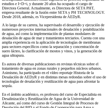
estudios e I+D+i, y durante 20 años ha ocupado el cargo de
Directora General. Actualmente, es Directora de SETA PHT,
empresa resultante de la fusión entre SETA y PH TECHNOLOGY.
Desde 2018, además, es Vicepresidenta de AEDyR.
A lo largo de su carrera, ha supervisado el desarrollo y ejecución de
numerosos
proyectos internacionales de desalación y potabilización
de agua, así como la
implementación de plantas modulares de
desalación de agua de mar y tratamientos
terciarios. Cuenta con una
amplia experiencia en la aplicación de tecnologías de
membranas
para sectores específicos como la separación y concentración de
suero
lácteo, la clarificación de mostos y vinos, y la generación de
agua ultrapura.
Es autora de diversas publicaciones en revistas técnicas sobre el
tratamiento de agua
en zonas rurales y pequeños núcleos urbanos.
Asimismo, ha participado en el vídeo
reportaje Historia de la
Desalación de AEDyR y en distintas mesas redondas sobre el
uso de
tecnologías de desalación y reutilización de agua para afrontar la
sequía.
En el ámbito académico, es profesora del curso de Especialista en
Desalinización y
Reutilización de Agua de la Universidad de
Alicante, así como del curso de Gestión
Integral de Procesos de
Desalación del BID y el Fondo de Cooperación para Agua y