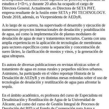
estudios e I+D+i, y durante 20 años ha ocupado el cargo de
Directora General. Actualmente, es Directora de SETA PHT,
empresa resultante de la fusión entre SETA y PH TECHNOLOGY.
Desde 2018, además, es Vicepresidenta de AEDyR.
A lo largo de su carrera, ha supervisado el desarrollo y ejecución de
numerosos
proyectos internacionales de desalación y potabilización
de agua, así como la
implementación de plantas modulares de
desalación de agua de mar y tratamientos
terciarios. Cuenta con una
amplia experiencia en la aplicación de tecnologías de
membranas
para sectores específicos como la separación y concentración de
suero
lácteo, la clarificación de mostos y vinos, y la generación de
agua ultrapura.
Es autora de diversas publicaciones en revistas técnicas sobre el
tratamiento de agua
en zonas rurales y pequeños núcleos urbanos.
Asimismo, ha participado en el vídeo
reportaje Historia de la
Desalación de AEDyR y en distintas mesas redondas sobre el
uso de
tecnologías de desalación y reutilización de agua para afrontar la
sequía.
En el ámbito académico, es profesora del curso de Especialista en
Desalinización y
Reutilización de Agua de la Universidad de
Alicante, así como del curso de Gestión
Integral de Procesos de
Desalación del BID y el Fondo de Cooperación para Agua y