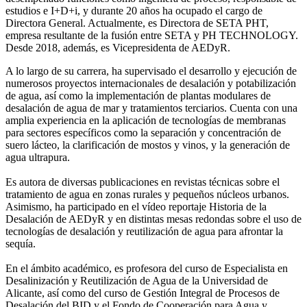
estudios e I+D+i, y durante 20 años ha ocupado el cargo de
Directora General. Actualmente, es Directora de SETA PHT,
empresa resultante de la fusión entre SETA y PH TECHNOLOGY.
Desde 2018, además, es Vicepresidenta de AEDyR.
A lo largo de su carrera, ha supervisado el desarrollo y ejecución de
numerosos
proyectos internacionales de desalación y potabilización
de agua, así como la
implementación de plantas modulares de
desalación de agua de mar y tratamientos
terciarios. Cuenta con una
amplia experiencia en la aplicación de tecnologías de
membranas
para sectores específicos como la separación y concentración de
suero
lácteo, la clarificación de mostos y vinos, y la generación de
agua ultrapura.
Es autora de diversas publicaciones en revistas técnicas sobre el
tratamiento de agua
en zonas rurales y pequeños núcleos urbanos.
Asimismo, ha participado en el vídeo
reportaje Historia de la
Desalación de AEDyR y en distintas mesas redondas sobre el
uso de
tecnologías de desalación y reutilización de agua para afrontar la
sequía.
En el ámbito académico, es profesora del curso de Especialista en
Desalinización y
Reutilización de Agua de la Universidad de
Alicante, así como del curso de Gestión
Integral de Procesos de
Desalación del BID y el Fondo de Cooperación para Agua y