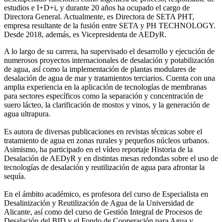
estudios e I+D+i, y durante 20 años ha ocupado el cargo de
Directora General. Actualmente, es Directora de SETA PHT,
empresa resultante de la fusión entre SETA y PH TECHNOLOGY.
Desde 2018, además, es Vicepresidenta de AEDyR.
A lo largo de su carrera, ha supervisado el desarrollo y ejecución de
numerosos
proyectos internacionales de desalación y potabilización
de agua, así como la
implementación de plantas modulares de
desalación de agua de mar y tratamientos
terciarios. Cuenta con una
amplia experiencia en la aplicación de tecnologías de
membranas
para sectores específicos como la separación y concentración de
suero
lácteo, la clarificación de mostos y vinos, y la generación de
agua ultrapura.
Es autora de diversas publicaciones en revistas técnicas sobre el
tratamiento de agua
en zonas rurales y pequeños núcleos urbanos.
Asimismo, ha participado en el vídeo
reportaje Historia de la
Desalación de AEDyR y en distintas mesas redondas sobre el
uso de
tecnologías de desalación y reutilización de agua para afrontar la
sequía.
En el ámbito académico, es profesora del curso de Especialista en
Desalinización y
Reutilización de Agua de la Universidad de
Alicante, así como del curso de Gestión
Integral de Procesos de
Desalación del BID y el Fondo de Cooperación para Agua y