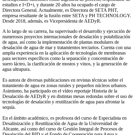
estudios e I+D+i, y durante 20 años ha ocupado el cargo de
Directora General. Actualmente, es Directora de SETA PHT,
empresa resultante de la fusión entre SETA y PH TECHNOLOGY.
Desde 2018, además, es Vicepresidenta de AEDyR.
A lo largo de su carrera, ha supervisado el desarrollo y ejecución de
numerosos
proyectos internacionales de desalación y potabilización
de agua, así como la
implementación de plantas modulares de
desalación de agua de mar y tratamientos
terciarios. Cuenta con una
amplia experiencia en la aplicación de tecnologías de
membranas
para sectores específicos como la separación y concentración de
suero
lácteo, la clarificación de mostos y vinos, y la generación de
agua ultrapura.
Es autora de diversas publicaciones en revistas técnicas sobre el
tratamiento de agua
en zonas rurales y pequeños núcleos urbanos.
Asimismo, ha participado en el vídeo
reportaje Historia de la
Desalación de AEDyR y en distintas mesas redondas sobre el
uso de
tecnologías de desalación y reutilización de agua para afrontar la
sequía.
En el ámbito académico, es profesora del curso de Especialista en
Desalinización y
Reutilización de Agua de la Universidad de
Alicante, así como del curso de Gestión
Integral de Procesos de
Desalación del BID y el Fondo de Cooperación para Agua y