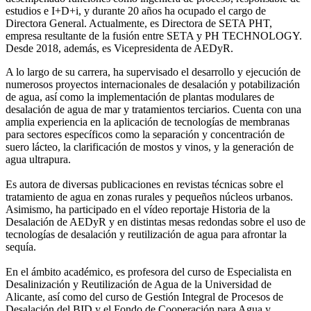
estudios e I+D+i, y durante 20 años ha ocupado el cargo de
Directora General. Actualmente, es Directora de SETA PHT,
empresa resultante de la fusión entre SETA y PH TECHNOLOGY.
Desde 2018, además, es Vicepresidenta de AEDyR.
A lo largo de su carrera, ha supervisado el desarrollo y ejecución de
numerosos
proyectos internacionales de desalación y potabilización
de agua, así como la
implementación de plantas modulares de
desalación de agua de mar y tratamientos
terciarios. Cuenta con una
amplia experiencia en la aplicación de tecnologías de
membranas
para sectores específicos como la separación y concentración de
suero
lácteo, la clarificación de mostos y vinos, y la generación de
agua ultrapura.
Es autora de diversas publicaciones en revistas técnicas sobre el
tratamiento de agua
en zonas rurales y pequeños núcleos urbanos.
Asimismo, ha participado en el vídeo
reportaje Historia de la
Desalación de AEDyR y en distintas mesas redondas sobre el
uso de
tecnologías de desalación y reutilización de agua para afrontar la
sequía.
En el ámbito académico, es profesora del curso de Especialista en
Desalinización y
Reutilización de Agua de la Universidad de
Alicante, así como del curso de Gestión
Integral de Procesos de
Desalación del BID y el Fondo de Cooperación para Agua y