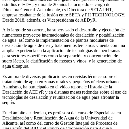
estudios e I+D+i, y durante 20 años ha ocupado el cargo de
Directora General. Actualmente, es Directora de SETA PHT,
empresa resultante de la fusión entre SETA y PH TECHNOLOGY.
Desde 2018, además, es Vicepresidenta de AEDyR.
A lo largo de su carrera, ha supervisado el desarrollo y ejecución de
numerosos
proyectos internacionales de desalación y potabilización
de agua, así como la
implementación de plantas modulares de
desalación de agua de mar y tratamientos
terciarios. Cuenta con una
amplia experiencia en la aplicación de tecnologías de
membranas
para sectores específicos como la separación y concentración de
suero
lácteo, la clarificación de mostos y vinos, y la generación de
agua ultrapura.
Es autora de diversas publicaciones en revistas técnicas sobre el
tratamiento de agua
en zonas rurales y pequeños núcleos urbanos.
Asimismo, ha participado en el vídeo
reportaje Historia de la
Desalación de AEDyR y en distintas mesas redondas sobre el
uso de
tecnologías de desalación y reutilización de agua para afrontar la
sequía.
En el ámbito académico, es profesora del curso de Especialista en
Desalinización y
Reutilización de Agua de la Universidad de
Alicante, así como del curso de Gestión
Integral de Procesos de
Desalación del BID y el Fondo de Cooperación para Agua y