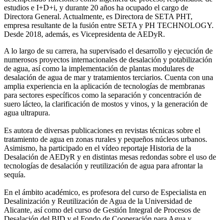
estudios e I+D+i, y durante 20 años ha ocupado el cargo de
Directora General. Actualmente, es Directora de SETA PHT,
empresa resultante de la fusión entre SETA y PH TECHNOLOGY.
Desde 2018, además, es Vicepresidenta de AEDyR.
A lo largo de su carrera, ha supervisado el desarrollo y ejecución de
numerosos
proyectos internacionales de desalación y potabilización
de agua, así como la
implementación de plantas modulares de
desalación de agua de mar y tratamientos
terciarios. Cuenta con una
amplia experiencia en la aplicación de tecnologías de
membranas
para sectores específicos como la separación y concentración de
suero
lácteo, la clarificación de mostos y vinos, y la generación de
agua ultrapura.
Es autora de diversas publicaciones en revistas técnicas sobre el
tratamiento de agua
en zonas rurales y pequeños núcleos urbanos.
Asimismo, ha participado en el vídeo
reportaje Historia de la
Desalación de AEDyR y en distintas mesas redondas sobre el
uso de
tecnologías de desalación y reutilización de agua para afrontar la
sequía.
En el ámbito académico, es profesora del curso de Especialista en
Desalinización y
Reutilización de Agua de la Universidad de
Alicante, así como del curso de Gestión
Integral de Procesos de
Desalación del BID y el Fondo de Cooperación para Agua y