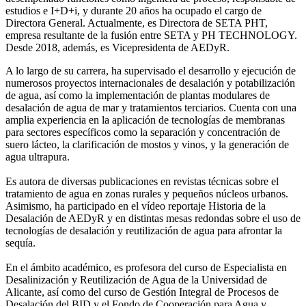
estudios e I+D+i, y durante 20 años ha ocupado el cargo de
Directora General. Actualmente, es Directora de SETA PHT,
empresa resultante de la fusión entre SETA y PH TECHNOLOGY.
Desde 2018, además, es Vicepresidenta de AEDyR.
A lo largo de su carrera, ha supervisado el desarrollo y ejecución de
numerosos
proyectos internacionales de desalación y potabilización
de agua, así como la
implementación de plantas modulares de
desalación de agua de mar y tratamientos
terciarios. Cuenta con una
amplia experiencia en la aplicación de tecnologías de
membranas
para sectores específicos como la separación y concentración de
suero
lácteo, la clarificación de mostos y vinos, y la generación de
agua ultrapura.
Es autora de diversas publicaciones en revistas técnicas sobre el
tratamiento de agua
en zonas rurales y pequeños núcleos urbanos.
Asimismo, ha participado en el vídeo
reportaje Historia de la
Desalación de AEDyR y en distintas mesas redondas sobre el
uso de
tecnologías de desalación y reutilización de agua para afrontar la
sequía.
En el ámbito académico, es profesora del curso de Especialista en
Desalinización y
Reutilización de Agua de la Universidad de
Alicante, así como del curso de Gestión
Integral de Procesos de
Desalación del BID y el Fondo de Cooperación para Agua y