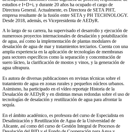
estudios e I+D+i, y durante 20 años ha ocupado el cargo de
Directora General. Actualmente, es Directora de SETA PHT,
empresa resultante de la fusión entre SETA y PH TECHNOLOGY.
Desde 2018, además, es Vicepresidenta de AEDyR.
A lo largo de su carrera, ha supervisado el desarrollo y ejecución de
numerosos
proyectos internacionales de desalación y potabilización
de agua, así como la
implementación de plantas modulares de
desalación de agua de mar y tratamientos
terciarios. Cuenta con una
amplia experiencia en la aplicación de tecnologías de
membranas
para sectores específicos como la separación y concentración de
suero
lácteo, la clarificación de mostos y vinos, y la generación de
agua ultrapura.
Es autora de diversas publicaciones en revistas técnicas sobre el
tratamiento de agua
en zonas rurales y pequeños núcleos urbanos.
Asimismo, ha participado en el vídeo
reportaje Historia de la
Desalación de AEDyR y en distintas mesas redondas sobre el
uso de
tecnologías de desalación y reutilización de agua para afrontar la
sequía.
En el ámbito académico, es profesora del curso de Especialista en
Desalinización y
Reutilización de Agua de la Universidad de
Alicante, así como del curso de Gestión
Integral de Procesos de
Desalación del BID y el Fondo de Cooperación para Agua y