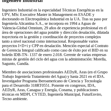
Ingeniero Industrial
Ingeniero Industrial en la especialidad Técnicas Energéticas en la
UPV, MSc Executive Master in Management en ESADE y
doctorando en Electroquímica Industrial en la UA. Tras su paso por
Ingeniería Alicantina S.A., se incorpora en 1994 a Aguas de
Valencia-Global Omnium, 29 años de experiencia profesional en el
área de operaciones del agua potable y dirección desalación, dilatada
trayectoria en la gestión y coordinación de proyectos complejos
tanto a nivel nacional como internacional. Responsable varios
proyectos I+D+i y CPP en desalación. Mención especial al Contrato
de Gerencia Integral calificado como caso de éxito por el BID en su
boletín IDB-TN- 1337 de enero 2.018. Gerente de varias empresas
mixtas de gestión del ciclo del agua con la administración: Morella,
Sagunto, Gandía.
Miembro de asociaciones profesionales AEDyR, Aeas (en el Grupo
Trabajo Ingeniería Tratamiento del Agua) y hasta 2021 en el IDA.
Investigador Programa Iberoamericano de Ciencia y Tecnología
para el Desarrollo 318RT0551. Ponente en congresos, IDA,
AEDyR, Aeas, Canagua y Energía, Conama, y publicaciones
técnicas en MDPI, CYTED, Ingeniería Municipal, FuturEnviro,
Tecno ambiente.