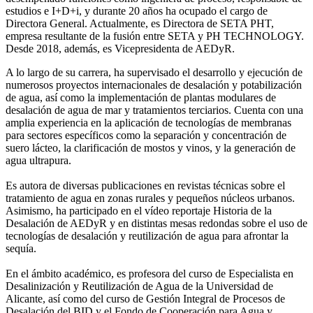
estudios e I+D+i, y durante 20 años ha ocupado el cargo de
Directora General. Actualmente, es Directora de SETA PHT,
empresa resultante de la fusión entre SETA y PH TECHNOLOGY.
Desde 2018, además, es Vicepresidenta de AEDyR.
A lo largo de su carrera, ha supervisado el desarrollo y ejecución de
numerosos
proyectos internacionales de desalación y potabilización
de agua, así como la
implementación de plantas modulares de
desalación de agua de mar y tratamientos
terciarios. Cuenta con una
amplia experiencia en la aplicación de tecnologías de
membranas
para sectores específicos como la separación y concentración de
suero
lácteo, la clarificación de mostos y vinos, y la generación de
agua ultrapura.
Es autora de diversas publicaciones en revistas técnicas sobre el
tratamiento de agua
en zonas rurales y pequeños núcleos urbanos.
Asimismo, ha participado en el vídeo
reportaje Historia de la
Desalación de AEDyR y en distintas mesas redondas sobre el
uso de
tecnologías de desalación y reutilización de agua para afrontar la
sequía.
En el ámbito académico, es profesora del curso de Especialista en
Desalinización y
Reutilización de Agua de la Universidad de
Alicante, así como del curso de Gestión
Integral de Procesos de
Desalación del BID y el Fondo de Cooperación para Agua y