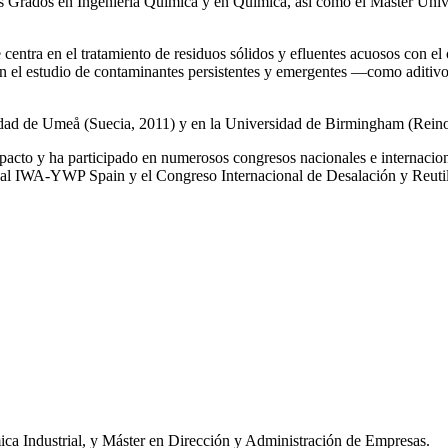
los Grados en Ingeniería Química y en Química, así como el Máster Univ
e centra en el tratamiento de residuos sólidos y efluentes acuosos con el
a en el estudio de contaminantes persistentes y emergentes —como aditiv
rsidad de Umeå (Suecia, 2011) y en la Universidad de Birmingham (Rei
impacto y ha participado en numerosos congresos nacionales e internaci
l IWA‑YWP Spain y el Congreso Internacional de Desalación y Reutil
ca Industrial, y Máster en Dirección y Administración de Empresas.