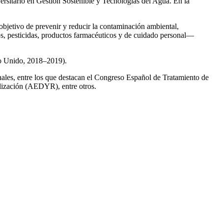
ersitario en Gestión Sostenible y Tecnologías del Agua. En la
 objetivo de prevenir y reducir la contaminación ambiental,
os, pesticidas, productos farmacéuticos y de cuidado personal—
no Unido, 2018–2019).
onales, entre los que destacan el Congreso Español de Tratamiento de
ización (AEDYR), entre otros.