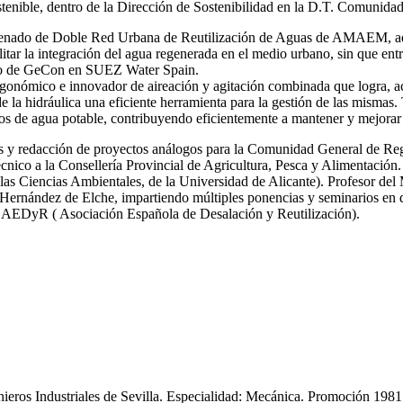
stenible, dentro de la Dirección de Sostenibilidad en la D.T. Comunida
 ordenado de Doble Red Urbana de Reutilización de Aguas de AMAEM, ad
itar la integración del agua regenerada en el medio urbano, sin que ent
ro de GeCon en SUEZ Water Spain.
gonómico e innovador de aireación y agitación combinada que logra, ac
de la hidráulica una eficiente herramienta para la gestión de las mi
s de agua potable, contribuyendo eficientemente a mantener y mejorar 
icas y redacción de proyectos análogos para la Comunidad General de R
nico a la Consellería Provincial de Agricultura, Pesca y Alimentación.
las Ciencias Ambientales, de la Universidad de Alicante). Profesor del
ernández de Elche, impartiendo múltiples ponencias y seminarios en dif
y AEDyR ( Asociación Española de Desalación y Reutilización).
enieros Industriales de Sevilla. Especialidad: Mecánica. Promoción 19