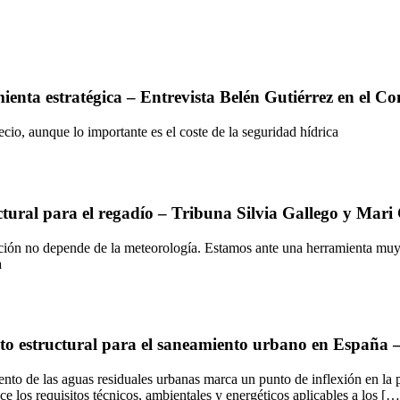
ienta estratégica – Entrevista Belén Gutiérrez en el C
recio, aunque lo importante es el coste de la seguridad hídrica
ructural para el regadío – Tribuna Silvia Gallego y M
salación no depende de la meteorología. Estamos ante una herramienta mu
a
eto estructural para el saneamiento urbano en España 
nto de las aguas residuales urbanas marca un punto de inflexión en la p
e los requisitos técnicos, ambientales y energéticos aplicables a los […