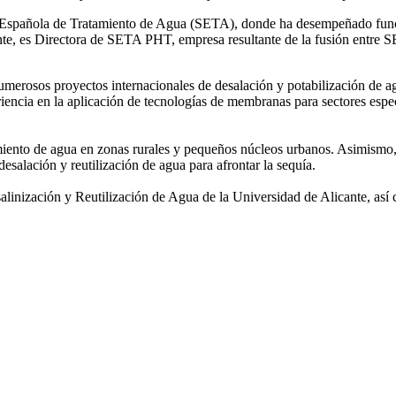
ad Española de Tratamiento de Agua (SETA), donde ha desempeñado func
mente, es Directora de SETA PHT, empresa resultante de la fusión e
 numerosos
proyectos internacionales de desalación y potabilización de a
iencia en la aplicación de tecnologías de
membranas para sectores espec
amiento de agua
en zonas rurales y pequeños núcleos urbanos. Asimismo,
desalación y reutilización de agua para afrontar la sequía.
salinización y
Reutilización de Agua de la Universidad de Alicante, así