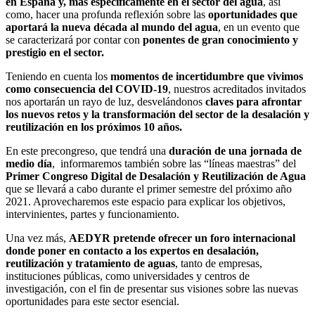
en España y, más específicamente en el sector del agua
, así
como, hacer una profunda reflexión sobre las
oportunidades que
aportará la nueva década al mundo del agua
, en un evento que
se caracterizará por contar con
ponentes de gran conocimiento y
prestigio en el sector.
Teniendo en cuenta los
momentos de incertidumbre que vivimos
como consecuencia del COVID-19
, nuestros acreditados invitados
nos aportarán un rayo de luz, desvelándonos
claves para afrontar
los nuevos retos y la transformación del sector de la desalación y
reutilización en los próximos 10 años.
En este precongreso, que tendrá una
duración de una jornada de
medio día
, informaremos también sobre las “líneas maestras” del
Primer Congreso Digital de Desalación y Reutilización de Agua
que se llevará a cabo durante el primer semestre del próximo año
2021. Aprovecharemos este espacio para explicar los objetivos,
intervinientes, partes y funcionamiento.
Una vez más,
AEDYR pretende ofrecer un foro internacional
donde poner en contacto a los expertos en desalación,
reutilización y tratamiento de aguas
, tanto de empresas,
instituciones públicas, como universidades y centros de
investigación, con el fin de presentar sus visiones sobre las nuevas
oportunidades para este sector esencial.