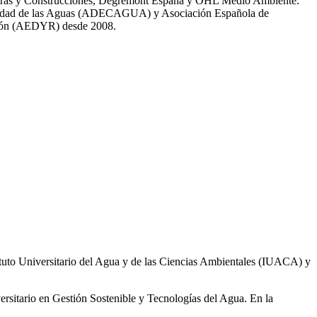
 Obras y Construcciones, Degremont España y OHL Medio Ambiente.
 calidad de las Aguas (ADECAGUA) y Asociación Española de
ción (AEDYR) desde 2008.
ituto Universitario del Agua y de las Ciencias Ambientales (IUACA) y
ersitario en Gestión Sostenible y Tecnologías del Agua. En la