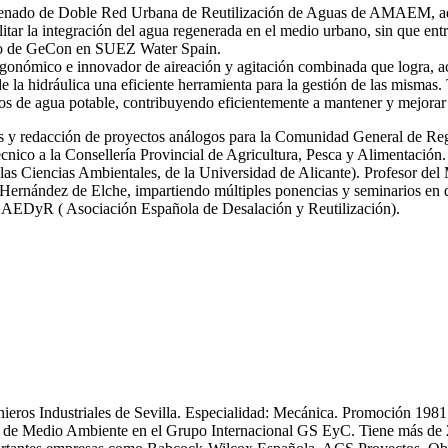
 ordenado de Doble Red Urbana de Reutilización de Aguas de AMAEM, ad
itar la integración del agua regenerada en el medio urbano, sin que ent
ro de GeCon en SUEZ Water Spain.
gonómico e innovador de aireación y agitación combinada que logra, ac
de la hidráulica una eficiente herramienta para la gestión de las mi
s de agua potable, contribuyendo eficientemente a mantener y mejorar 
icas y redacción de proyectos análogos para la Comunidad General de R
nico a la Consellería Provincial de Agricultura, Pesca y Alimentación.
las Ciencias Ambientales, de la Universidad de Alicante). Profesor del
ernández de Elche, impartiendo múltiples ponencias y seminarios en dif
y AEDyR ( Asociación Española de Desalación y Reutilización).
enieros Industriales de Sevilla. Especialidad: Mecánica. Promoción 19
 Medio Ambiente en el Grupo Internacional GS EyC. Tiene más de 25 an