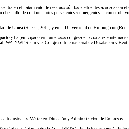
e centra en el tratamiento de residuos sólidos y efluentes acuosos con el
a en el estudio de contaminantes persistentes y emergentes —como aditiv
rsidad de Umeå (Suecia, 2011) y en la Universidad de Birmingham (Rei
impacto y ha participado en numerosos congresos nacionales e internaci
l IWA‑YWP Spain y el Congreso Internacional de Desalación y Reutil
ca Industrial, y Máster en Dirección y Administración de Empresas.
ad Española de Tratamiento de Agua (SETA), donde ha desempeñado func