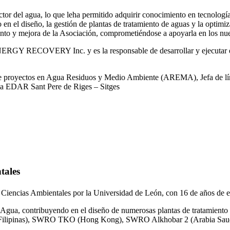
or del agua, lo que leha permitido adquirir conocimiento en tecnologías
o en el diseño, la gestión de plantas de tratamiento de aguas y la optimiz
iento y mejora de la Asociación, comprometiéndose a apoyarla en los nue
RGY RECOVERY Inc. y es la responsable de desarrollar y ejecutar est
 de proyectos en Agua Residuos y Medio Ambiente (AREMA), Jefa de lín
la EDAR Sant Pere de Riges – Sitges
tales
 Ciencias Ambientales por la Universidad de León, con 16 de años de e
gua, contribuyendo en el diseño de numerosas plantas de tratamiento 
ilipinas), SWRO TKO (Hong Kong), SWRO Alkhobar 2 (Arabia Saud