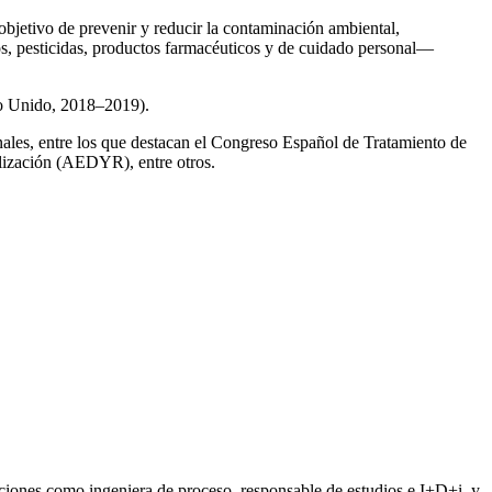
 objetivo de prevenir y reducir la contaminación ambiental,
os, pesticidas, productos farmacéuticos y de cuidado personal—
no Unido, 2018–2019).
onales, entre los que destacan el Congreso Español de Tratamiento de
ización (AEDYR), entre otros.
iones como ingeniera de proceso, responsable de estudios e I+D+i, y