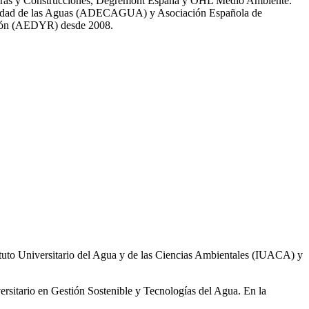
 Obras y Construcciones, Degremont España y OHL Medio Ambiente.
 calidad de las Aguas (ADECAGUA) y Asociación Española de
ción (AEDYR) desde 2008.
ituto Universitario del Agua y de las Ciencias Ambientales (IUACA) y
ersitario en Gestión Sostenible y Tecnologías del Agua. En la