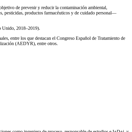
 objetivo de prevenir y reducir la contaminación ambiental,
os, pesticidas, productos farmacéuticos y de cuidado personal—
no Unido, 2018–2019).
onales, entre los que destacan el Congreso Español de Tratamiento de
ización (AEDYR), entre otros.
iones como ingeniera de proceso, responsable de estudios e I+D+i, y