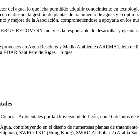
or del agua, lo que leha permitido adquirir conocimiento en tecnologías
o en el diseño, la gestión de plantas de tratamiento de aguas y la optimiz
iento y mejora de la Asociación, comprometiéndose a apoyarla en los nue
RGY RECOVERY Inc. y es la responsable de desarrollar y ejecutar est
 de proyectos en Agua Residuos y Medio Ambiente (AREMA), Jefa de lín
la EDAR Sant Pere de Riges – Sitges
tales
 Ciencias Ambientales por la Universidad de León, con 16 de años de e
gua, contribuyendo en el diseño de numerosas plantas de tratamiento 
ilipinas), SWRO TKO (Hong Kong), SWRO Alkhobar 2 (Arabia Saud