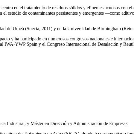
e centra en el tratamiento de residuos sólidos y efluentes acuosos con el
a en el estudio de contaminantes persistentes y emergentes —como aditiv
rsidad de Umeå (Suecia, 2011) y en la Universidad de Birmingham (Rei
impacto y ha participado en numerosos congresos nacionales e internaci
l IWA‑YWP Spain y el Congreso Internacional de Desalación y Reutil
ca Industrial, y Máster en Dirección y Administración de Empresas.
ad Española de Tratamiento de Agua (SETA), donde ha desempeñado func