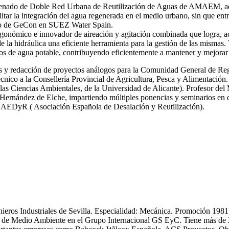
 ordenado de Doble Red Urbana de Reutilización de Aguas de AMAEM, ad
itar la integración del agua regenerada en el medio urbano, sin que ent
ro de GeCon en SUEZ Water Spain.
gonómico e innovador de aireación y agitación combinada que logra, ac
de la hidráulica una eficiente herramienta para la gestión de las mi
s de agua potable, contribuyendo eficientemente a mantener y mejorar 
icas y redacción de proyectos análogos para la Comunidad General de R
nico a la Consellería Provincial de Agricultura, Pesca y Alimentación.
las Ciencias Ambientales, de la Universidad de Alicante). Profesor del
ernández de Elche, impartiendo múltiples ponencias y seminarios en dif
y AEDyR ( Asociación Española de Desalación y Reutilización).
enieros Industriales de Sevilla. Especialidad: Mecánica. Promoción 19
 Medio Ambiente en el Grupo Internacional GS EyC. Tiene más de 25 an