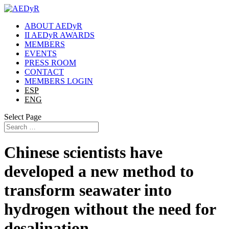
ABOUT AEDyR
II AEDyR AWARDS
MEMBERS
EVENTS
PRESS ROOM
CONTACT
MEMBERS LOGIN
ESP
ENG
Select Page
Chinese scientists have
developed a new method to
transform seawater into
hydrogen without the need for
desalination