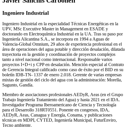
Javier Sanchis Carbonell
Ingeniero Industrial
Ingeniero Industrial en la especialidad Técnicas Energéticas en la
UPV, MSc Executive Master in Management en ESADE y
doctorando en Electroquímica Industrial en la UA. Tras su paso por
Ingeniería Alicantina S.A., se incorpora en 1994 a Aguas de
Valencia-Global Omnium, 29 años de experiencia profesional en el
área de operaciones del agua potable y dirección desalación, dilatada
trayectoria en la gestión y coordinación de proyectos complejos
tanto a nivel nacional como internacional. Responsable varios
proyectos I+D+i y CPP en desalación. Mención especial al Contrato
de Gerencia Integral calificado como caso de éxito por el BID en su
boletín IDB-TN- 1337 de enero 2.018. Gerente de varias empresas
mixtas de gestión del ciclo del agua con la administración: Morella,
Sagunto, Gandía.
Miembro de asociaciones profesionales AEDyR, Aeas (en el Grupo
Trabajo Ingeniería Tratamiento del Agua) y hasta 2021 en el IDA.
Investigador Programa Iberoamericano de Ciencia y Tecnología
para el Desarrollo 318RT0551. Ponente en congresos, IDA,
AEDyR, Aeas, Canagua y Energía, Conama, y publicaciones
técnicas en MDPI, CYTED, Ingeniería Municipal, FuturEnviro,
Tecno ambiente.