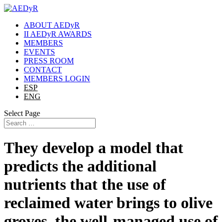
ABOUT AEDyR
II AEDyR AWARDS
MEMBERS
EVENTS
PRESS ROOM
CONTACT
MEMBERS LOGIN
ESP
ENG
Select Page
They develop a model that
predicts the additional
nutrients that the use of
reclaimed water brings to olive
groves, the well-managed use of