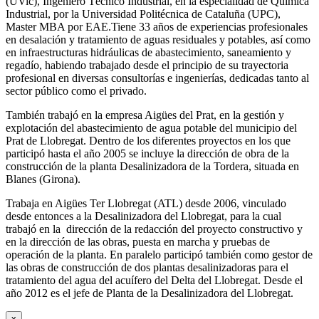
(UVic), Ingeniero Técnico Industrial, en la especialidad de Química
Industrial, por la Universidad Politécnica de Cataluña (UPC),
Master MBA por EAE.Tiene 33 años de experiencias profesionales
en desalación y tratamiento de aguas residuales y potables, así como
en infraestructuras hidráulicas de abastecimiento, saneamiento y
regadío, habiendo trabajado desde el principio de su trayectoria
profesional en diversas consultorías e ingenierías, dedicadas tanto al
sector público como el privado.
También trabajó en la empresa Aigües del Prat, en la gestión y
explotación del abastecimiento de agua potable del municipio del
Prat de Llobregat. Dentro de los diferentes proyectos en los que
participó hasta el año 2005 se incluye la dirección de obra de la
construcción de la planta Desalinizadora de la Tordera, situada en
Blanes (Girona).
Trabaja en Aigües Ter Llobregat (ATL) desde 2006, vinculado
desde entonces a la Desalinizadora del Llobregat, para la cual
trabajó en la dirección de la redacción del proyecto constructivo y
en la dirección de las obras, puesta en marcha y pruebas de
operación de la planta. En paralelo participó también como gestor de
las obras de construcción de dos plantas desalinizadoras para el
tratamiento del agua del acuífero del Delta del Llobregat. Desde el
año 2012 es el jefe de Planta de la Desalinizadora del Llobregat.
x