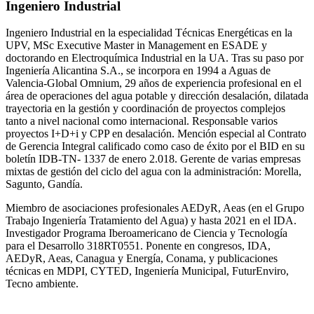
Ingeniero Industrial
Ingeniero Industrial en la especialidad Técnicas Energéticas en la
UPV, MSc Executive Master in Management en ESADE y
doctorando en Electroquímica Industrial en la UA. Tras su paso por
Ingeniería Alicantina S.A., se incorpora en 1994 a Aguas de
Valencia-Global Omnium, 29 años de experiencia profesional en el
área de operaciones del agua potable y dirección desalación, dilatada
trayectoria en la gestión y coordinación de proyectos complejos
tanto a nivel nacional como internacional. Responsable varios
proyectos I+D+i y CPP en desalación. Mención especial al Contrato
de Gerencia Integral calificado como caso de éxito por el BID en su
boletín IDB-TN- 1337 de enero 2.018. Gerente de varias empresas
mixtas de gestión del ciclo del agua con la administración: Morella,
Sagunto, Gandía.
Miembro de asociaciones profesionales AEDyR, Aeas (en el Grupo
Trabajo Ingeniería Tratamiento del Agua) y hasta 2021 en el IDA.
Investigador Programa Iberoamericano de Ciencia y Tecnología
para el Desarrollo 318RT0551. Ponente en congresos, IDA,
AEDyR, Aeas, Canagua y Energía, Conama, y publicaciones
técnicas en MDPI, CYTED, Ingeniería Municipal, FuturEnviro,
Tecno ambiente.