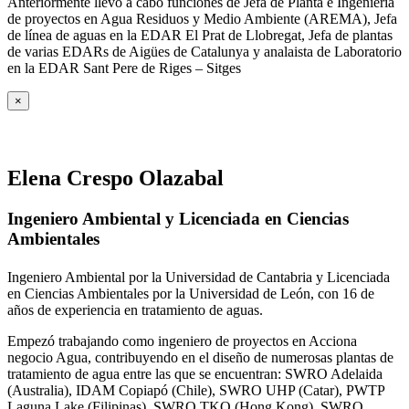
Anteriormente llevo a cabo funciones de Jefa de Planta e Ingeniería
de proyectos en Agua Residuos y Medio Ambiente (AREMA), Jefa
de línea de aguas en la EDAR El Prat de Llobregat, Jefa de plantas
de varias EDARs de Aigües de Catalunya y analaista de Laboratorio
en la EDAR Sant Pere de Riges – Sitges
×
Elena Crespo Olazabal
Ingeniero Ambiental y Licenciada en Ciencias
Ambientales
Ingeniero Ambiental por la Universidad de Cantabria y Licenciada
en Ciencias Ambientales por la Universidad de León, con 16 de
años de experiencia en tratamiento de aguas.
Empezó trabajando como ingeniero de proyectos en Acciona
negocio Agua, contribuyendo en el diseño de numerosas plantas de
tratamiento de agua entre las que se encuentran: SWRO Adelaida
(Australia), IDAM Copiapó (Chile), SWRO UHP (Catar), PWTP
Laguna Lake (Filipinas), SWRO TKO (Hong Kong), SWRO