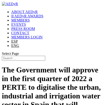
ABOUT AEDyR
II AEDyR AWARDS
MEMBERS
EVENTS
PRESS ROOM
CONTACT
MEMBERS LOGIN
ESP
ENG
Select Page
The Government will approve
in the first quarter of 2022 a
PERTE to digitalise the urban,
industrial and irrigation water
sector in Spain that will