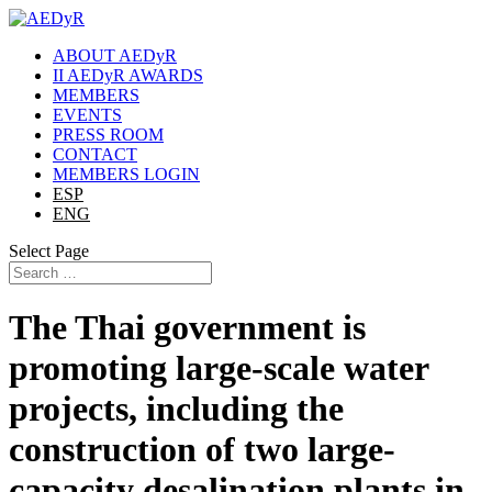
ABOUT AEDyR
II AEDyR AWARDS
MEMBERS
EVENTS
PRESS ROOM
CONTACT
MEMBERS LOGIN
ESP
ENG
Select Page
The Thai government is
promoting large-scale water
projects, including the
construction of two large-
capacity desalination plants in