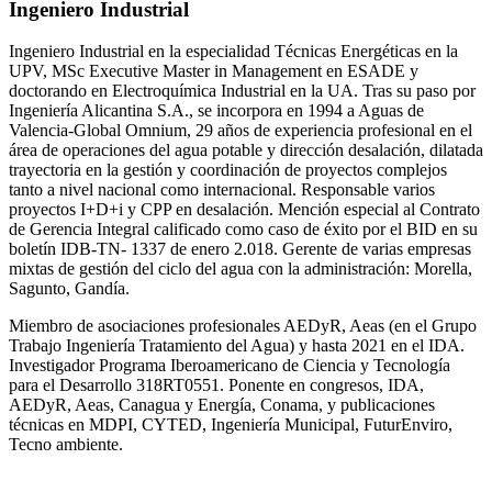
Ingeniero Industrial
Ingeniero Industrial en la especialidad Técnicas Energéticas en la
UPV, MSc Executive Master in Management en ESADE y
doctorando en Electroquímica Industrial en la UA. Tras su paso por
Ingeniería Alicantina S.A., se incorpora en 1994 a Aguas de
Valencia-Global Omnium, 29 años de experiencia profesional en el
área de operaciones del agua potable y dirección desalación, dilatada
trayectoria en la gestión y coordinación de proyectos complejos
tanto a nivel nacional como internacional. Responsable varios
proyectos I+D+i y CPP en desalación. Mención especial al Contrato
de Gerencia Integral calificado como caso de éxito por el BID en su
boletín IDB-TN- 1337 de enero 2.018. Gerente de varias empresas
mixtas de gestión del ciclo del agua con la administración: Morella,
Sagunto, Gandía.
Miembro de asociaciones profesionales AEDyR, Aeas (en el Grupo
Trabajo Ingeniería Tratamiento del Agua) y hasta 2021 en el IDA.
Investigador Programa Iberoamericano de Ciencia y Tecnología
para el Desarrollo 318RT0551. Ponente en congresos, IDA,
AEDyR, Aeas, Canagua y Energía, Conama, y publicaciones
técnicas en MDPI, CYTED, Ingeniería Municipal, FuturEnviro,
Tecno ambiente.