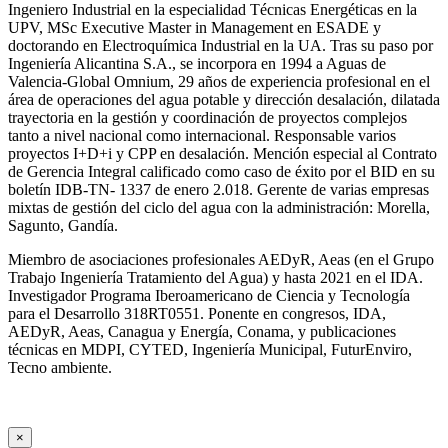
Ingeniero Industrial en la especialidad Técnicas Energéticas en la
UPV, MSc Executive Master in Management en ESADE y
doctorando en Electroquímica Industrial en la UA. Tras su paso por
Ingeniería Alicantina S.A., se incorpora en 1994 a Aguas de
Valencia-Global Omnium, 29 años de experiencia profesional en el
área de operaciones del agua potable y dirección desalación, dilatada
trayectoria en la gestión y coordinación de proyectos complejos
tanto a nivel nacional como internacional. Responsable varios
proyectos I+D+i y CPP en desalación. Mención especial al Contrato
de Gerencia Integral calificado como caso de éxito por el BID en su
boletín IDB-TN- 1337 de enero 2.018. Gerente de varias empresas
mixtas de gestión del ciclo del agua con la administración: Morella,
Sagunto, Gandía.
Miembro de asociaciones profesionales AEDyR, Aeas (en el Grupo
Trabajo Ingeniería Tratamiento del Agua) y hasta 2021 en el IDA.
Investigador Programa Iberoamericano de Ciencia y Tecnología
para el Desarrollo 318RT0551. Ponente en congresos, IDA,
AEDyR, Aeas, Canagua y Energía, Conama, y publicaciones
técnicas en MDPI, CYTED, Ingeniería Municipal, FuturEnviro,
Tecno ambiente.
×