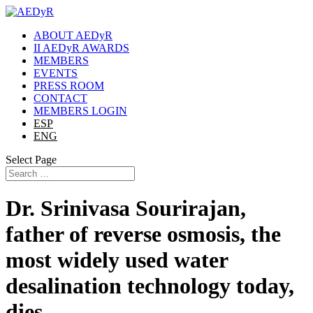
ABOUT AEDyR
II AEDyR AWARDS
MEMBERS
EVENTS
PRESS ROOM
CONTACT
MEMBERS LOGIN
ESP
ENG
Select Page
Dr. Srinivasa Sourirajan,
father of reverse osmosis, the
most widely used water
desalination technology today,
dies