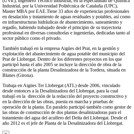
(UVic), Ingeniero Técnico Industrial, en la especialidad de Química
Industrial, por la Universidad Politécnica de Cataluña (UPC),
Master MBA por EAE.Tiene 33 años de experiencias profesionales
en desalación y tratamiento de aguas residuales y potables, así como
en infraestructuras hidráulicas de abastecimiento, saneamiento y
regadío, habiendo trabajado desde el principio de su trayectoria
profesional en diversas consultorías e ingenierías, dedicadas tanto al
sector público como el privado.
También trabajó en la empresa Aigües del Prat, en la gestión y
explotación del abastecimiento de agua potable del municipio del
Prat de Llobregat. Dentro de los diferentes proyectos en los que
participó hasta el año 2005 se incluye la dirección de obra de la
construcción de la planta Desalinizadora de la Tordera, situada en
Blanes (Girona).
Trabaja en Aigües Ter Llobregat (ATL) desde 2006, vinculado
desde entonces a la Desalinizadora del Llobregat, para la cual
trabajó en la dirección de la redacción del proyecto constructivo y
en la dirección de las obras, puesta en marcha y pruebas de
operación de la planta. En paralelo participó también como gestor de
las obras de construcción de dos plantas desalinizadoras para el
tratamiento del agua del acuífero del Delta del Llobregat. Desde el
año 2012 es el jefe de Planta de la Desalinizadora del Llobregat.
x